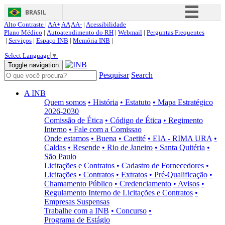
BRASIL
Alto Contraste |
AA+
AA
AA-
|
Acessibilidade
Simplifique!
Plano Médico
|
Autoatendimento do RH
|
Webmail
|
Perguntas Frequentes
|
Serviços
|
Espaço INB
|
Memória INB
|
Comunica BR
Select Language
▼
Participe
Toggle navigation
Pesquisar
Search
Acesso à informação
Legislação
A INB
Quem somos
• História
• Estatuto
• Mapa Estratégico
Canais
2026-2030
Comissão de Ética
• Código de Ética
• Regimento
Interno
• Fale com a Comissao
Onde estamos
• Buena
• Caetité
• EIA - RIMA URA
•
Caldas
• Resende
• Rio de Janeiro
• Santa Quitéria
•
São Paulo
Licitações e Contratos
• Cadastro de Fornecedores
•
Licitações
• Contratos
• Extratos
• Pré-Qualificação
•
Chamamento Público
• Credenciamento
• Avisos
•
Regulamento Interno de Licitações e Contratos
•
Empresas Suspensas
Trabalhe com a INB
• Concurso
•
Programa de Estágio