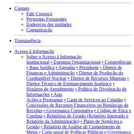
Contato
Fale Conosco
Perguntas Frequentes
Endereços das unidades
Comunicação
Transparência
Acesso à Informação
Sobre o Acesso à Informação
Institucional
• Estrutura Organizacional
• Competências
• Base Jurídica
• Agendas
• Presidente
• Diretor de
Finanças e Administração
• Diretor de Produção do
Combustível Nuclear
• Diretor de Recursos Minerais
•
Diretor Técnico de Enriquecimento Isotópico
•
Horários de Atendimento
• Política de Divulgação de
Informações
• Atas
Ações e Programas
• Carta de Serviços ao Cidadão
•
Concessões de Recursos Financeiros ou Renúncias de
Receitas
• Governança Corporativa
• Código de Ética e
Conduta
• Relatórios de Gestão (Relatório Integrado e
Relatório da Administração)
• Plano de Negócios e
Gestão
• Relatório de Análise de Cumprimento de
Metas
• Carta anual de Políticas Públicas e Governança