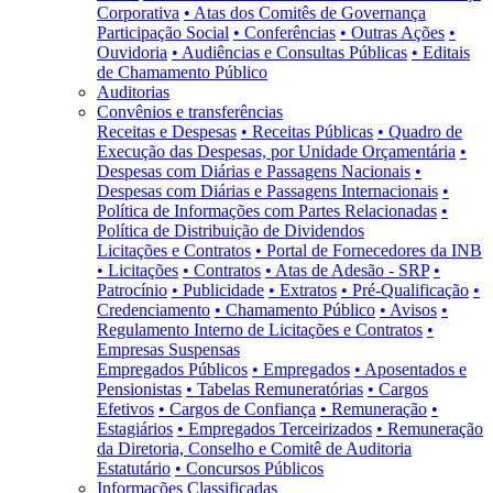
Corporativa
• Atas dos Comitês de Governança
Participação Social
• Conferências
• Outras Ações
•
Ouvidoria
• Audiências e Consultas Públicas
• Editais
de Chamamento Público
Auditorias
Convênios e transferências
Receitas e Despesas
• Receitas Públicas
• Quadro de
Execução das Despesas, por Unidade Orçamentária
•
Despesas com Diárias e Passagens Nacionais
•
Despesas com Diárias e Passagens Internacionais
•
Política de Informações com Partes Relacionadas
•
Política de Distribuição de Dividendos
Licitações e Contratos
• Portal de Fornecedores da INB
• Licitações
• Contratos
• Atas de Adesão - SRP
•
Patrocínio
• Publicidade
• Extratos
• Pré-Qualificação
•
Credenciamento
• Chamamento Público
• Avisos
•
Regulamento Interno de Licitações e Contratos
•
Empresas Suspensas
Empregados Públicos
• Empregados
• Aposentados e
Pensionistas
• Tabelas Remuneratórias
• Cargos
Efetivos
• Cargos de Confiança
• Remuneração
•
Estagiários
• Empregados Terceirizados
• Remuneração
da Diretoria, Conselho e Comitê de Auditoria
Estatutário
• Concursos Públicos
Informações Classificadas