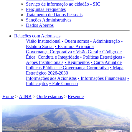
Serviço de informação ao cidadão - SIC
Perguntas Frequentes
Tratamento de Dados Pessoais
Sanções Administrativas
Dados Abertos
Relações com Acionistas
Visão Institucional
• Quem somos
• Administração
•
Estatuto Social
• Estrutura Acionária
Governança Corporativa
• Visão Geral
• Código de
Ética, Conduta e Integridade
• Políticas Estratégicas
•
Ações Institucionais
• Regimentos
• Carta Anual de
Políticas Públicas e Governança Corporativa
• Mapa
Estratégico 2026-2030
Informações aos Acionistas
• Informações Financeiras
•
Publicações
• Fale Conosco
Home
>
A INB
>
Onde estamos
>
Resende