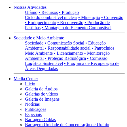
Nossas Atividades
Urânio
• Recursos
• Produção
Ciclo do combustível nuclear
• Mineração
• Conversão
• Enriquecimento
• Reconversão
• Produção de
Pastilhas
• Montagem do Elemento Combustível
Sociedade e Meio Ambiente
Sociedade
• Comunicação Social
• Educação
Ambiental
• Responsabilidade social
• Patrocínios
Meio Ambiente
• Licenciamento
• Monitoração
Ambiental
• Proteção Radiológica
• Comissão
Logística Sustentável
• Programa de Recuperação de
Áreas Degradadas
Media Center
Inicio
Galeria de Áudios
Galerias de vídeos
Galeria de Imagens
Notícias
Publicações
Especiais
Barragem Caldas
Barragem Unidade de Concentração de Urânio