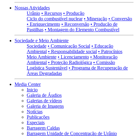
Nossas Atividades
Urânio
• Recursos
• Produção
Ciclo do combustível nuclear
• Mineração
• Conversão
• Enriquecimento
• Reconversão
• Produção de
Pastilhas
• Montagem do Elemento Combustível
Sociedade e Meio Ambiente
Sociedade
• Comunicação Social
• Educação
Ambiental
• Responsabilidade social
• Patrocínios
Meio Ambiente
• Licenciamento
• Monitoração
Ambiental
• Proteção Radiológica
• Comissão
Logística Sustentável
• Programa de Recuperação de
Áreas Degradadas
Media Center
Inicio
Galeria de Áudios
Galerias de vídeos
Galeria de Imagens
Notícias
Publicações
Especiais
Barragem Caldas
Barragem Unidade de Concentração de Urânio