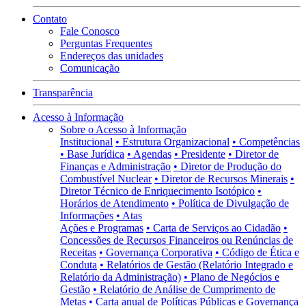
Contato
Fale Conosco
Perguntas Frequentes
Endereços das unidades
Comunicação
Transparência
Acesso à Informação
Sobre o Acesso à Informação
Institucional
• Estrutura Organizacional
• Competências
• Base Jurídica
• Agendas
• Presidente
• Diretor de
Finanças e Administração
• Diretor de Produção do
Combustível Nuclear
• Diretor de Recursos Minerais
•
Diretor Técnico de Enriquecimento Isotópico
•
Horários de Atendimento
• Política de Divulgação de
Informações
• Atas
Ações e Programas
• Carta de Serviços ao Cidadão
•
Concessões de Recursos Financeiros ou Renúncias de
Receitas
• Governança Corporativa
• Código de Ética e
Conduta
• Relatórios de Gestão (Relatório Integrado e
Relatório da Administração)
• Plano de Negócios e
Gestão
• Relatório de Análise de Cumprimento de
Metas
• Carta anual de Políticas Públicas e Governança