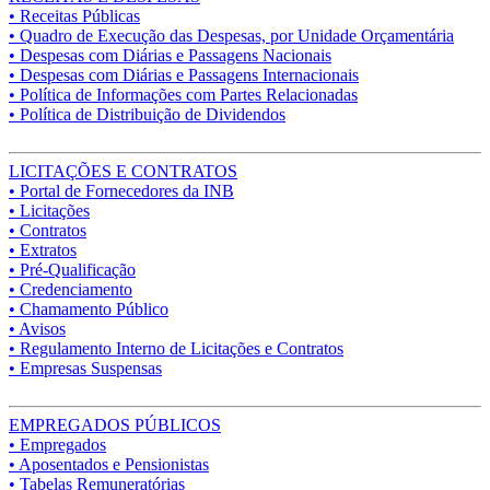
• Receitas Públicas
• Quadro de Execução das Despesas, por Unidade Orçamentária
• Despesas com Diárias e Passagens Nacionais
• Despesas com Diárias e Passagens Internacionais
• Política de Informações com Partes Relacionadas
• Política de Distribuição de Dividendos
LICITAÇÕES E CONTRATOS
• Portal de Fornecedores da INB
• Licitações
• Contratos
• Extratos
• Pré-Qualificação
• Credenciamento
• Chamamento Público
• Avisos
• Regulamento Interno de Licitações e Contratos
• Empresas Suspensas
EMPREGADOS PÚBLICOS
• Empregados
• Aposentados e Pensionistas
• Tabelas Remuneratórias