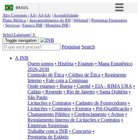
BRASIL
Alto Contraste |
AA+
AA
AA-
|
Acessibilidade
Simplifique!
Plano Médico
|
Autoatendimento do RH
|
Webmail
|
Perguntas Frequentes
|
Serviços
|
Espaço INB
|
Memória INB
|
Comunica BR
Select Language
▼
Participe
Toggle navigation
Pesquisar
Search
Acesso à informação
Legislação
A INB
Quem somos
• História
• Estatuto
• Mapa Estratégico
Canais
2026-2030
Comissão de Ética
• Código de Ética
• Regimento
Interno
• Fale com a Comissao
Onde estamos
• Buena
• Caetité
• EIA - RIMA URA
•
Caldas
• Resende
• Rio de Janeiro
• Santa Quitéria
•
São Paulo
Licitações e Contratos
• Cadastro de Fornecedores
•
Licitações
• Contratos
• Extratos
• Pré-Qualificação
•
Chamamento Público
• Credenciamento
• Avisos
•
Regulamento Interno de Licitações e Contratos
•
Empresas Suspensas
Trabalhe com a INB
• Concurso
•
Programa de Estágio