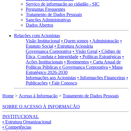
Serviço de informação ao cidadão - SIC
Perguntas Frequentes
Tratamento de Dados Pessoais
Sanções Administrativas
Dados Abertos
Relações com Acionistas
Visão Institucional
• Quem somos
• Administração
•
Estatuto Social
• Estrutura Acionária
Governança Corporativa
• Visão Geral
• Código de
Ética, Conduta e Integridade
• Políticas Estratégicas
•
Ações Institucionais
• Regimentos
• Carta Anual de
Políticas Públicas e Governança Corporativa
• Mapa
Estratégico 2026-2030
Informações aos Acionistas
• Informações Financeiras
•
Publicações
• Fale Conosco
Home
>
Acesso à Informação
>
Tratamento de Dados Pessoais
SOBRE O ACESSO À INFORMAÇÃO
INSTITUCIONAL
• Estrutura Organizacional
• Competências