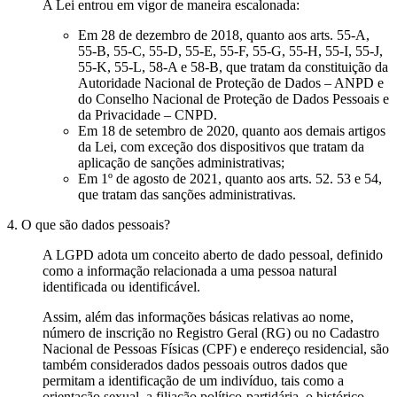
A Lei entrou em vigor de maneira escalonada:
Em 28 de dezembro de 2018, quanto aos arts. 55-A,
55-B, 55-C, 55-D, 55-E, 55-F, 55-G, 55-H, 55-I, 55-J,
55-K, 55-L, 58-A e 58-B, que tratam da constituição da
Autoridade Nacional de Proteção de Dados – ANPD e
do Conselho Nacional de Proteção de Dados Pessoais e
da Privacidade – CNPD.
Em 18 de setembro de 2020, quanto aos demais artigos
da Lei, com exceção dos dispositivos que tratam da
aplicação de sanções administrativas;
Em 1º de agosto de 2021, quanto aos arts. 52. 53 e 54,
que tratam das sanções administrativas.
4. O que são dados pessoais?
A LGPD adota um conceito aberto de dado pessoal, definido
como a informação relacionada a uma pessoa natural
identificada ou identificável.
Assim, além das informações básicas relativas ao nome,
número de inscrição no Registro Geral (RG) ou no Cadastro
Nacional de Pessoas Físicas (CPF) e endereço residencial, são
também considerados dados pessoais outros dados que
permitam a identificação de um indivíduo, tais como a
orientação sexual, a filiação político-partidária, o histórico