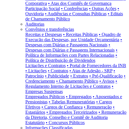
Corporativa
• Atas dos Comitês de Governança
Participação Social
• Conferências
• Outras Ações
•
Ouvidoria
• Audiências e Consultas Públicas
• Editais
de Chamamento Público
Auditorias
Convênios e transferências
Receitas e Despesas
• Receitas Públicas
• Quadro de
Execução das Despesas, por Unidade Orçamentária
•
Despesas com Diárias e Passagens Nacionais
•
Despesas com Diárias e Passagens Internacionais
•
Política de Informações com Partes Relacionadas
•
Política de Distribuição de Dividendos
Licitações e Contratos
• Portal de Fornecedores da INB
• Licitações
• Contratos
• Atas de Adesão - SRP
•
Patrocínio
• Publicidade
• Extratos
• Pré-Qualificação
•
Credenciamento
• Chamamento Público
• Avisos
•
Regulamento Interno de Licitações e Contratos
•
Empresas Suspensas
Empregados Públicos
• Empregados
• Aposentados e
Pensionistas
• Tabelas Remuneratórias
• Cargos
Efetivos
• Cargos de Confiança
• Remuneração
•
Estagiários
• Empregados Terceirizados
• Remuneração
da Diretoria, Conselho e Comitê de Auditoria
Estatutário
• Concursos Públicos
Informações Classificadas