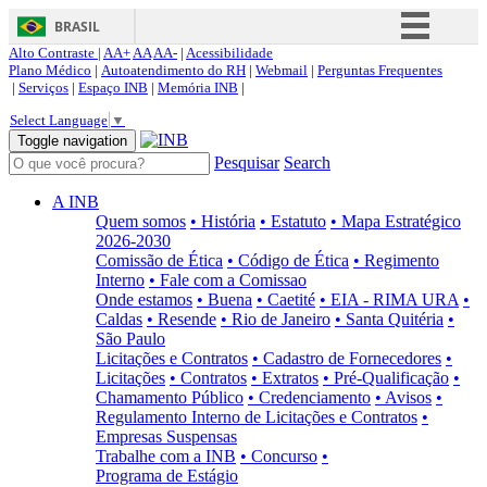
BRASIL
Alto Contraste |
AA+
AA
AA-
|
Acessibilidade
Simplifique!
Plano Médico
|
Autoatendimento do RH
|
Webmail
|
Perguntas Frequentes
|
Serviços
|
Espaço INB
|
Memória INB
|
Comunica BR
Select Language
▼
Participe
Toggle navigation
Pesquisar
Search
Acesso à informação
Legislação
A INB
Quem somos
• História
• Estatuto
• Mapa Estratégico
Canais
2026-2030
Comissão de Ética
• Código de Ética
• Regimento
Interno
• Fale com a Comissao
Onde estamos
• Buena
• Caetité
• EIA - RIMA URA
•
Caldas
• Resende
• Rio de Janeiro
• Santa Quitéria
•
São Paulo
Licitações e Contratos
• Cadastro de Fornecedores
•
Licitações
• Contratos
• Extratos
• Pré-Qualificação
•
Chamamento Público
• Credenciamento
• Avisos
•
Regulamento Interno de Licitações e Contratos
•
Empresas Suspensas
Trabalhe com a INB
• Concurso
•
Programa de Estágio