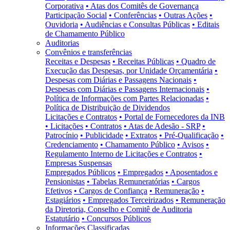
Corporativa
• Atas dos Comitês de Governança
Participação Social
• Conferências
• Outras Ações
•
Ouvidoria
• Audiências e Consultas Públicas
• Editais
de Chamamento Público
Auditorias
Convênios e transferências
Receitas e Despesas
• Receitas Públicas
• Quadro de
Execução das Despesas, por Unidade Orçamentária
•
Despesas com Diárias e Passagens Nacionais
•
Despesas com Diárias e Passagens Internacionais
•
Política de Informações com Partes Relacionadas
•
Política de Distribuição de Dividendos
Licitações e Contratos
• Portal de Fornecedores da INB
• Licitações
• Contratos
• Atas de Adesão - SRP
•
Patrocínio
• Publicidade
• Extratos
• Pré-Qualificação
•
Credenciamento
• Chamamento Público
• Avisos
•
Regulamento Interno de Licitações e Contratos
•
Empresas Suspensas
Empregados Públicos
• Empregados
• Aposentados e
Pensionistas
• Tabelas Remuneratórias
• Cargos
Efetivos
• Cargos de Confiança
• Remuneração
•
Estagiários
• Empregados Terceirizados
• Remuneração
da Diretoria, Conselho e Comitê de Auditoria
Estatutário
• Concursos Públicos
Informações Classificadas