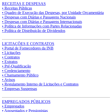
RECEITAS E DESPESAS
• Receitas Públicas
• Quadro de Execução das Despesas, por Unidade Orçamentária
• Despesas com Diárias e Passagens Nacionais
• Despesas com Diárias e Passagens Internacionais
• Política de Informações com Partes Relacionadas
• Política de Distribuição de Dividendos
LICITAÇÕES E CONTRATOS
• Portal de Fornecedores da INB
• Licitações
• Contratos
• Extratos
• Pré-Qualificação
• Credenciamento
• Chamamento Público
• Avisos
• Regulamento Interno de Licitações e Contratos
• Empresas Suspensas
EMPREGADOS PÚBLICOS
• Empregados
• Aposentados e Pensionistas