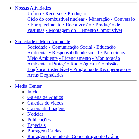
Nossas Atividades
Urânio
• Recursos
• Produção
Ciclo do combustível nuclear
• Mineração
• Conversão
• Enriquecimento
• Reconversão
• Produção de
Pastilhas
• Montagem do Elemento Combustível
Sociedade e Meio Ambiente
Sociedade
• Comunicação Social
• Educação
Ambiental
• Responsabilidade social
• Patrocínios
Meio Ambiente
• Licenciamento
• Monitoração
Ambiental
• Proteção Radiológica
• Comissão
Logística Sustentável
• Programa de Recuperação de
Áreas Degradadas
Media Center
Inicio
Galeria de Áudios
Galerias de vídeos
Galeria de Imagens
Notícias
Publicações
Especiais
Barragem Caldas
Barragem Unidade de Concentração de Urânio