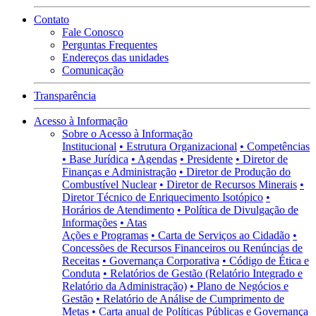
Contato
Fale Conosco
Perguntas Frequentes
Endereços das unidades
Comunicação
Transparência
Acesso à Informação
Sobre o Acesso à Informação
Institucional
• Estrutura Organizacional
• Competências
• Base Jurídica
• Agendas
• Presidente
• Diretor de
Finanças e Administração
• Diretor de Produção do
Combustível Nuclear
• Diretor de Recursos Minerais
•
Diretor Técnico de Enriquecimento Isotópico
•
Horários de Atendimento
• Política de Divulgação de
Informações
• Atas
Ações e Programas
• Carta de Serviços ao Cidadão
•
Concessões de Recursos Financeiros ou Renúncias de
Receitas
• Governança Corporativa
• Código de Ética e
Conduta
• Relatórios de Gestão (Relatório Integrado e
Relatório da Administração)
• Plano de Negócios e
Gestão
• Relatório de Análise de Cumprimento de
Metas
• Carta anual de Políticas Públicas e Governança