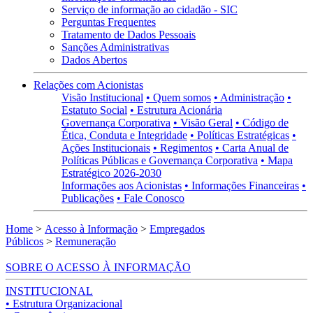
Serviço de informação ao cidadão - SIC
Perguntas Frequentes
Tratamento de Dados Pessoais
Sanções Administrativas
Dados Abertos
Relações com Acionistas
Visão Institucional
• Quem somos
• Administração
•
Estatuto Social
• Estrutura Acionária
Governança Corporativa
• Visão Geral
• Código de
Ética, Conduta e Integridade
• Políticas Estratégicas
•
Ações Institucionais
• Regimentos
• Carta Anual de
Políticas Públicas e Governança Corporativa
• Mapa
Estratégico 2026-2030
Informações aos Acionistas
• Informações Financeiras
•
Publicações
• Fale Conosco
Home
>
Acesso à Informação
>
Empregados
Públicos
>
Remuneração
SOBRE O ACESSO À INFORMAÇÃO
INSTITUCIONAL
• Estrutura Organizacional