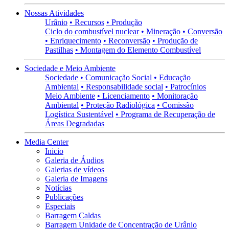
Nossas Atividades
Urânio
• Recursos
• Produção
Ciclo do combustível nuclear
• Mineração
• Conversão
• Enriquecimento
• Reconversão
• Produção de
Pastilhas
• Montagem do Elemento Combustível
Sociedade e Meio Ambiente
Sociedade
• Comunicação Social
• Educação
Ambiental
• Responsabilidade social
• Patrocínios
Meio Ambiente
• Licenciamento
• Monitoração
Ambiental
• Proteção Radiológica
• Comissão
Logística Sustentável
• Programa de Recuperação de
Áreas Degradadas
Media Center
Inicio
Galeria de Áudios
Galerias de vídeos
Galeria de Imagens
Notícias
Publicações
Especiais
Barragem Caldas
Barragem Unidade de Concentração de Urânio