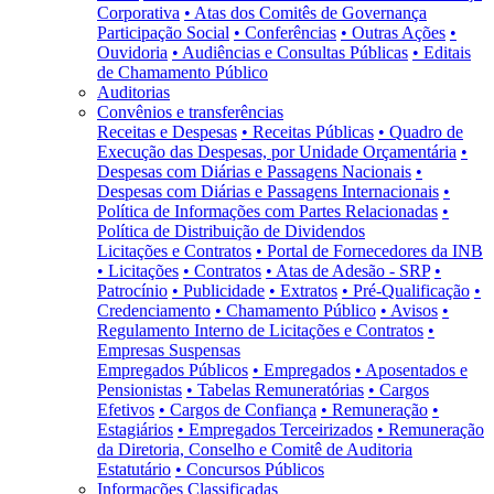
Corporativa
• Atas dos Comitês de Governança
Participação Social
• Conferências
• Outras Ações
•
Ouvidoria
• Audiências e Consultas Públicas
• Editais
de Chamamento Público
Auditorias
Convênios e transferências
Receitas e Despesas
• Receitas Públicas
• Quadro de
Execução das Despesas, por Unidade Orçamentária
•
Despesas com Diárias e Passagens Nacionais
•
Despesas com Diárias e Passagens Internacionais
•
Política de Informações com Partes Relacionadas
•
Política de Distribuição de Dividendos
Licitações e Contratos
• Portal de Fornecedores da INB
• Licitações
• Contratos
• Atas de Adesão - SRP
•
Patrocínio
• Publicidade
• Extratos
• Pré-Qualificação
•
Credenciamento
• Chamamento Público
• Avisos
•
Regulamento Interno de Licitações e Contratos
•
Empresas Suspensas
Empregados Públicos
• Empregados
• Aposentados e
Pensionistas
• Tabelas Remuneratórias
• Cargos
Efetivos
• Cargos de Confiança
• Remuneração
•
Estagiários
• Empregados Terceirizados
• Remuneração
da Diretoria, Conselho e Comitê de Auditoria
Estatutário
• Concursos Públicos
Informações Classificadas