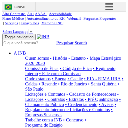
BRASIL
Alto Contraste |
AA+
AA
AA-
|
Acessibilidade
Simplifique!
Plano Médico
|
Autoatendimento do RH
|
Webmail
|
Perguntas Frequentes
|
Serviços
|
Espaço INB
|
Memória INB
|
Comunica BR
Select Language
▼
Participe
Toggle navigation
Pesquisar
Search
Acesso à informação
Legislação
A INB
Quem somos
• História
• Estatuto
• Mapa Estratégico
Canais
2026-2030
Comissão de Ética
• Código de Ética
• Regimento
Interno
• Fale com a Comissao
Onde estamos
• Buena
• Caetité
• EIA - RIMA URA
•
Caldas
• Resende
• Rio de Janeiro
• Santa Quitéria
•
São Paulo
Licitações e Contratos
• Cadastro de Fornecedores
•
Licitações
• Contratos
• Extratos
• Pré-Qualificação
•
Chamamento Público
• Credenciamento
• Avisos
•
Regulamento Interno de Licitações e Contratos
•
Empresas Suspensas
Trabalhe com a INB
• Concurso
•
Programa de Estágio