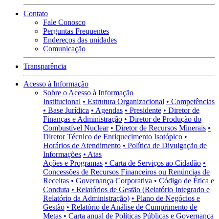
Contato
Fale Conosco
Perguntas Frequentes
Endereços das unidades
Comunicação
Transparência
Acesso à Informação
Sobre o Acesso à Informação
Institucional
• Estrutura Organizacional
• Competências
• Base Jurídica
• Agendas
• Presidente
• Diretor de
Finanças e Administração
• Diretor de Produção do
Combustível Nuclear
• Diretor de Recursos Minerais
•
Diretor Técnico de Enriquecimento Isotópico
•
Horários de Atendimento
• Política de Divulgação de
Informações
• Atas
Ações e Programas
• Carta de Serviços ao Cidadão
•
Concessões de Recursos Financeiros ou Renúncias de
Receitas
• Governança Corporativa
• Código de Ética e
Conduta
• Relatórios de Gestão (Relatório Integrado e
Relatório da Administração)
• Plano de Negócios e
Gestão
• Relatório de Análise de Cumprimento de
Metas
• Carta anual de Políticas Públicas e Governança