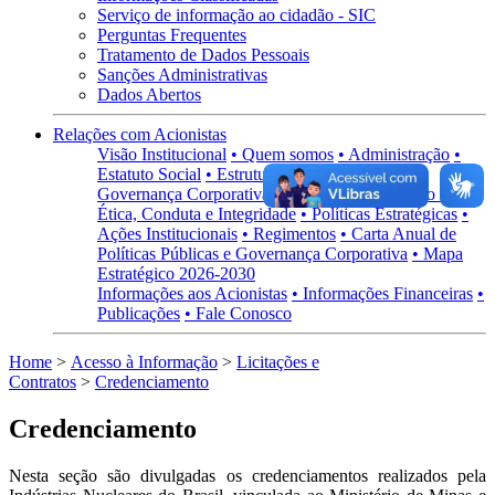
Serviço de informação ao cidadão - SIC
Perguntas Frequentes
Tratamento de Dados Pessoais
Sanções Administrativas
Dados Abertos
Relações com Acionistas
Visão Institucional
• Quem somos
• Administração
•
Estatuto Social
• Estrutura Acionária
Governança Corporativa
• Visão Geral
• Código de
Ética, Conduta e Integridade
• Políticas Estratégicas
•
Ações Institucionais
• Regimentos
• Carta Anual de
Políticas Públicas e Governança Corporativa
• Mapa
Estratégico 2026-2030
Informações aos Acionistas
• Informações Financeiras
•
Publicações
• Fale Conosco
Home
>
Acesso à Informação
>
Licitações e
Contratos
>
Credenciamento
Credenciamento
Nesta seção são divulgadas os credenciamentos realizados pela