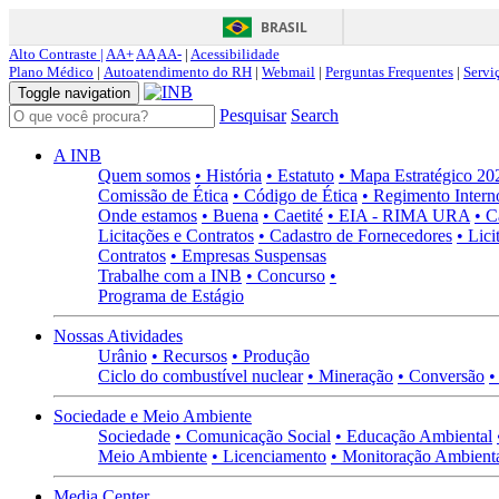
BRASIL
Alto Contraste |
AA+
AA
AA-
|
Acessibilidade
Plano Médico
|
Autoatendimento do RH
|
Webmail
|
Perguntas Frequentes
|
Servi
Toggle navigation
Pesquisar
Search
A INB
Quem somos
• História
• Estatuto
• Mapa Estratégico 2
Comissão de Ética
• Código de Ética
• Regimento Intern
Onde estamos
• Buena
• Caetité
• EIA - RIMA URA
• C
Licitações e Contratos
• Cadastro de Fornecedores
• Lici
Contratos
• Empresas Suspensas
Trabalhe com a INB
• Concurso
•
Programa de Estágio
Nossas Atividades
Urânio
• Recursos
• Produção
Ciclo do combustível nuclear
• Mineração
• Conversão
•
Sociedade e Meio Ambiente
Sociedade
• Comunicação Social
• Educação Ambiental
Meio Ambiente
• Licenciamento
• Monitoração Ambient
Media Center