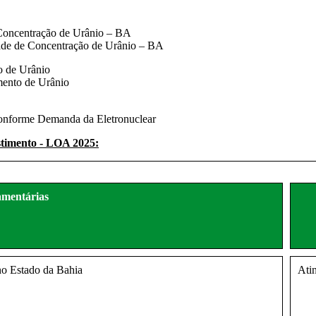
 Concentração de Urânio – BA
ade de Concentração de Urânio – BA
o de Urânio
mento de Urânio
onforme Demanda da Eletronuclear
stimento - LOA 2025:
mentárias
no Estado da Bahia
Ati