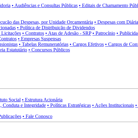
idoria
• Audiências e Consultas Públicas
• Editais de Chamamento Públ
cução das Despesas, por Unidade Orçamentária
• Despesas com Diária
cionadas
• Política de Distribuição de Dividendos
• Licitações
• Contratos
• Atas de Adesão - SRP
• Patrocínio
• Publicid
Contratos
• Empresas Suspensas
sionistas
• Tabelas Remuneratórias
• Cargos Efetivos
• Cargos de Con
ia Estatutário
• Concursos Públicos
tuto Social
• Estrutura Acionária
, Conduta e Integridade
• Políticas Estratégicas
• Ações Institucionais
•
Publicações
• Fale Conosco