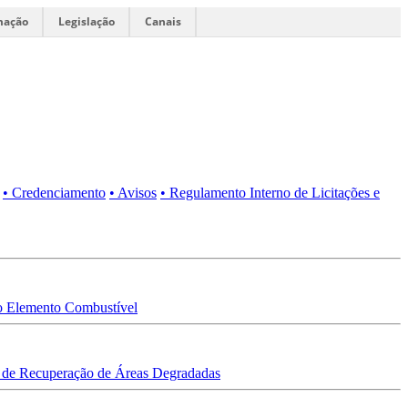
mação
Legislação
Canais
• Credenciamento
• Avisos
• Regulamento Interno de Licitações e
 Elemento Combustível
 de Recuperação de Áreas Degradadas