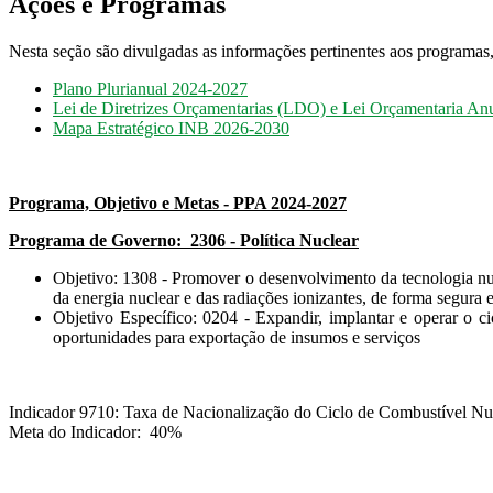
Ações e Programas
Nesta seção são divulgadas as informações pertinentes aos programas, 
Plano Plurianual 2024-2027
Lei de Diretrizes Orçamentarias (LDO) e Lei Orçamentaria A
Mapa Estratégico INB 2026-2030
Programa, Objetivo e Metas - PPA 2024-2027
Programa de Governo: 2306 - Política Nuclear
Objetivo: 1308 - Promover o desenvolvimento da tecnologia nucl
da energia nuclear e das radiações ionizantes, de forma segura e
Objetivo Específico: 0204 - Expandir, implantar e operar o c
oportunidades para exportação de insumos e serviços
Indicador 9710: Taxa de Nacionalização do Ciclo de Combustível Nu
Meta do Indicador: 40%