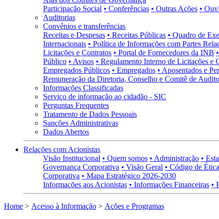
Participação Social
• Conferências
• Outras Ações
• Ouv
Auditorias
Convênios e transferências
Receitas e Despesas
• Receitas Públicas
• Quadro de Exe
Internacionais
• Política de Informações com Partes Rela
Licitações e Contratos
• Portal de Fornecedores da INB
Público
• Avisos
• Regulamento Interno de Licitações e 
Empregados Públicos
• Empregados
• Aposentados e Pen
Remuneração da Diretoria, Conselho e Comitê de Auditor
Informações Classificadas
Serviço de informação ao cidadão - SIC
Perguntas Frequentes
Tratamento de Dados Pessoais
Sanções Administrativas
Dados Abertos
Relações com Acionistas
Visão Institucional
• Quem somos
• Administração
• Esta
Governança Corporativa
• Visão Geral
• Código de Ética
Corporativa
• Mapa Estratégico 2026-2030
Informações aos Acionistas
• Informações Financeiras
• 
Home
>
Acesso à Informação
>
Ações e Programas