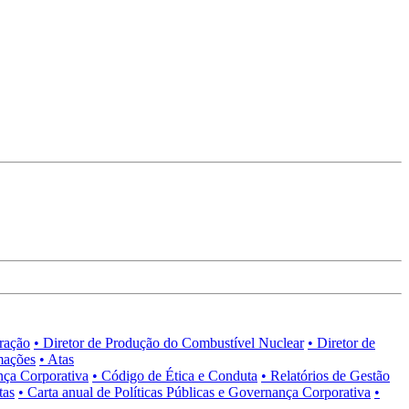
tração
• Diretor de Produção do Combustível Nuclear
• Diretor de
mações
• Atas
nça Corporativa
• Código de Ética e Conduta
• Relatórios de Gestão
tas
• Carta anual de Políticas Públicas e Governança Corporativa
•