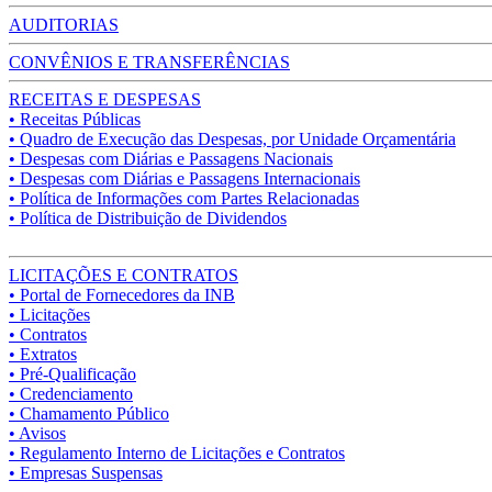
AUDITORIAS
CONVÊNIOS E TRANSFERÊNCIAS
RECEITAS E DESPESAS
• Receitas Públicas
• Quadro de Execução das Despesas, por Unidade Orçamentária
• Despesas com Diárias e Passagens Nacionais
• Despesas com Diárias e Passagens Internacionais
• Política de Informações com Partes Relacionadas
• Política de Distribuição de Dividendos
LICITAÇÕES E CONTRATOS
• Portal de Fornecedores da INB
• Licitações
• Contratos
• Extratos
• Pré-Qualificação
• Credenciamento
• Chamamento Público
• Avisos
• Regulamento Interno de Licitações e Contratos
• Empresas Suspensas