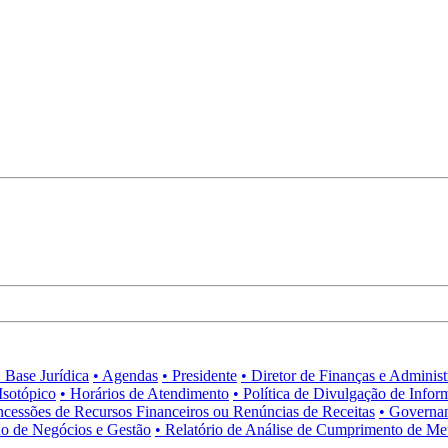
• Base Jurídica
• Agendas
• Presidente
• Diretor de Finanças e Adminis
Isotópico
• Horários de Atendimento
• Política de Divulgação de Infor
ncessões de Recursos Financeiros ou Renúncias de Receitas
• Governa
no de Negócios e Gestão
• Relatório de Análise de Cumprimento de Me