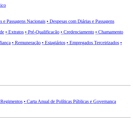
ico
s e Passagens Nacionais
• Despesas com Diárias e Passagens
ade
• Extratos
• Pré-Qualificação
• Credenciamento
• Chamamento
fiança
• Remuneração
• Estagiários
• Empregados Terceirizados
•
 Regimentos
• Carta Anual de Políticas Públicas e Governança