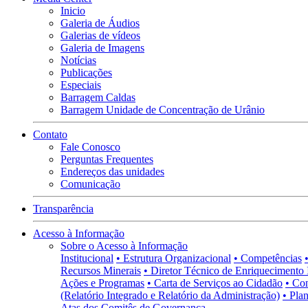
Inicio
Galeria de Áudios
Galerias de vídeos
Galeria de Imagens
Notícias
Publicações
Especiais
Barragem Caldas
Barragem Unidade de Concentração de Urânio
Contato
Fale Conosco
Perguntas Frequentes
Endereços das unidades
Comunicação
Transparência
Acesso à Informação
Sobre o Acesso à Informação
Institucional
• Estrutura Organizacional
• Competências
Recursos Minerais
• Diretor Técnico de Enriquecimento 
Ações e Programas
• Carta de Serviços ao Cidadão
• Co
(Relatório Integrado e Relatório da Administração)
• Pla
Atas dos Comitês de Governança