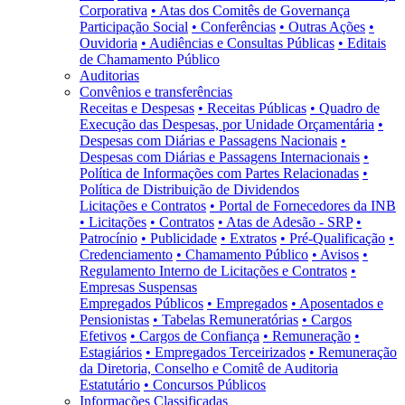
Corporativa
• Atas dos Comitês de Governança
Participação Social
• Conferências
• Outras Ações
•
Ouvidoria
• Audiências e Consultas Públicas
• Editais
de Chamamento Público
Auditorias
Convênios e transferências
Receitas e Despesas
• Receitas Públicas
• Quadro de
Execução das Despesas, por Unidade Orçamentária
•
Despesas com Diárias e Passagens Nacionais
•
Despesas com Diárias e Passagens Internacionais
•
Política de Informações com Partes Relacionadas
•
Política de Distribuição de Dividendos
Licitações e Contratos
• Portal de Fornecedores da INB
• Licitações
• Contratos
• Atas de Adesão - SRP
•
Patrocínio
• Publicidade
• Extratos
• Pré-Qualificação
•
Credenciamento
• Chamamento Público
• Avisos
•
Regulamento Interno de Licitações e Contratos
•
Empresas Suspensas
Empregados Públicos
• Empregados
• Aposentados e
Pensionistas
• Tabelas Remuneratórias
• Cargos
Efetivos
• Cargos de Confiança
• Remuneração
•
Estagiários
• Empregados Terceirizados
• Remuneração
da Diretoria, Conselho e Comitê de Auditoria
Estatutário
• Concursos Públicos
Informações Classificadas