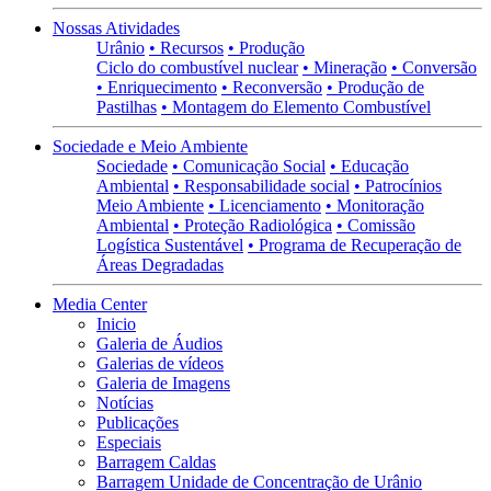
Nossas Atividades
Urânio
• Recursos
• Produção
Ciclo do combustível nuclear
• Mineração
• Conversão
• Enriquecimento
• Reconversão
• Produção de
Pastilhas
• Montagem do Elemento Combustível
Sociedade e Meio Ambiente
Sociedade
• Comunicação Social
• Educação
Ambiental
• Responsabilidade social
• Patrocínios
Meio Ambiente
• Licenciamento
• Monitoração
Ambiental
• Proteção Radiológica
• Comissão
Logística Sustentável
• Programa de Recuperação de
Áreas Degradadas
Media Center
Inicio
Galeria de Áudios
Galerias de vídeos
Galeria de Imagens
Notícias
Publicações
Especiais
Barragem Caldas
Barragem Unidade de Concentração de Urânio