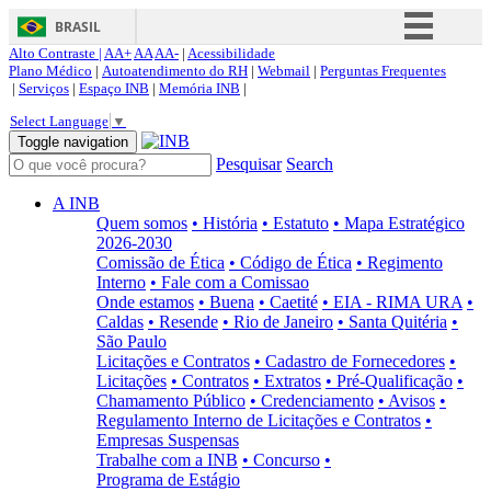
BRASIL
Alto Contraste |
AA+
AA
AA-
|
Acessibilidade
Simplifique!
Plano Médico
|
Autoatendimento do RH
|
Webmail
|
Perguntas Frequentes
|
Serviços
|
Espaço INB
|
Memória INB
|
Comunica BR
Select Language
▼
Participe
Toggle navigation
Pesquisar
Search
Acesso à informação
Legislação
A INB
Quem somos
• História
• Estatuto
• Mapa Estratégico
Canais
2026-2030
Comissão de Ética
• Código de Ética
• Regimento
Interno
• Fale com a Comissao
Onde estamos
• Buena
• Caetité
• EIA - RIMA URA
•
Caldas
• Resende
• Rio de Janeiro
• Santa Quitéria
•
São Paulo
Licitações e Contratos
• Cadastro de Fornecedores
•
Licitações
• Contratos
• Extratos
• Pré-Qualificação
•
Chamamento Público
• Credenciamento
• Avisos
•
Regulamento Interno de Licitações e Contratos
•
Empresas Suspensas
Trabalhe com a INB
• Concurso
•
Programa de Estágio