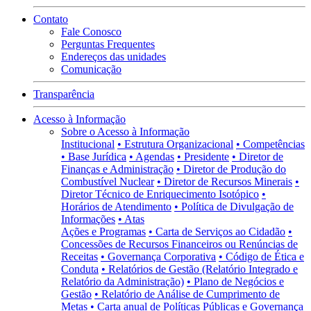
Contato
Fale Conosco
Perguntas Frequentes
Endereços das unidades
Comunicação
Transparência
Acesso à Informação
Sobre o Acesso à Informação
Institucional
• Estrutura Organizacional
• Competências
• Base Jurídica
• Agendas
• Presidente
• Diretor de
Finanças e Administração
• Diretor de Produção do
Combustível Nuclear
• Diretor de Recursos Minerais
•
Diretor Técnico de Enriquecimento Isotópico
•
Horários de Atendimento
• Política de Divulgação de
Informações
• Atas
Ações e Programas
• Carta de Serviços ao Cidadão
•
Concessões de Recursos Financeiros ou Renúncias de
Receitas
• Governança Corporativa
• Código de Ética e
Conduta
• Relatórios de Gestão (Relatório Integrado e
Relatório da Administração)
• Plano de Negócios e
Gestão
• Relatório de Análise de Cumprimento de
Metas
• Carta anual de Políticas Públicas e Governança