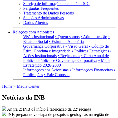
Serviço de informação ao cidadão - SIC
Perguntas Frequentes
Tratamento de Dados Pessoais
Sanções Administrativas
Dados Abertos
Relações com Acionistas
Visão Institucional
• Quem somos
• Administração
•
Estatuto Social
• Estrutura Acionária
Governança Corporativa
• Visão Geral
• Código de
Ética, Conduta e Integridade
• Políticas Estratégicas
•
Ações Institucionais
• Regimentos
• Carta Anual de
Políticas Públicas e Governança Corporativa
• Mapa
Estratégico 2026-2030
Informações aos Acionistas
• Informações Financeiras
•
Publicações
• Fale Conosco
Home
>
Media Center
Notícias da
INB
Angra 2: INB dá início à fabricação da 22ª recarga
INB prepara nova etapa de pesquisas geológicas na região de