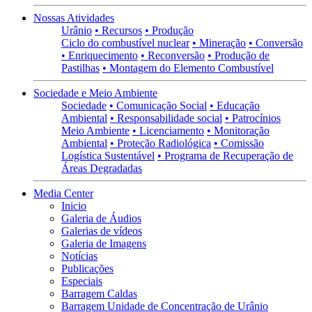
Nossas Atividades
Urânio
• Recursos
• Produção
Ciclo do combustível nuclear
• Mineração
• Conversão
• Enriquecimento
• Reconversão
• Produção de
Pastilhas
• Montagem do Elemento Combustível
Sociedade e Meio Ambiente
Sociedade
• Comunicação Social
• Educação
Ambiental
• Responsabilidade social
• Patrocínios
Meio Ambiente
• Licenciamento
• Monitoração
Ambiental
• Proteção Radiológica
• Comissão
Logística Sustentável
• Programa de Recuperação de
Áreas Degradadas
Media Center
Inicio
Galeria de Áudios
Galerias de vídeos
Galeria de Imagens
Notícias
Publicações
Especiais
Barragem Caldas
Barragem Unidade de Concentração de Urânio