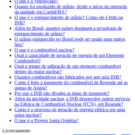
O que é o yellowcake?
Quanto foi produzido de urânio, desde o início da operação
da unidade em Caetité/BA?
O que é o enriquecimento de urânio? Como ele é feito na
INB?
Além do Brasil, quantos países dominam a tecnologia de
enriquecimento de urânio?
O urânio enriquecido no Brasil pode ser usado para outros
fins?
O que é o combustível nuclear?
Qual a capacidade de geração de energia de um Elemento
Combustível?
Qual o tempo de utilização de um elemento combustível
dentro do reator nuclear?
Quantos combustíveis são fabricados por ano pela INB?
Como é feito o transporte do combustível de Resende até as
usinas de Angra?
Por que a INB não divulga as datas de transporte?
Além da atividade nuclear, a INB desenvolve outros serviços
na Fábrica de Combustível Nuclear (FCN), em Resende?
Como é o processo de geração de energia elétrica por uma
usina nuclear?
O que é o Projeto Santa Quitéria?
Licenciamento