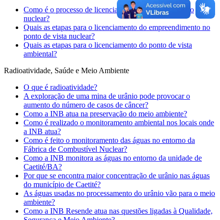
Como é o processo de licenciamento de uma instalação
nuclear?
Quais as etapas para o licenciamento do empreendimento no
ponto de vista nuclear?
Quais as etapas para o licenciamento do ponto de vista
ambiental?
Radioatividade, Saúde e Meio Ambiente
O que é radioatividade?
A exploração de uma mina de urânio pode provocar o
aumento do número de casos de câncer?
Como a INB atua na preservação do meio ambiente?
Como é realizado o monitoramento ambiental nos locais onde
a INB atua?
Como é feito o monitoramento das águas no entorno da
Fábrica de Combustível Nuclear?
Como a INB monitora as águas no entorno da unidade de
Caetité/BA?
Por que se encontra maior concentração de urânio nas águas
do município de Caetité?
As águas usadas no processamento do urânio vão para o meio
ambiente?
Como a INB Resende atua nas questões ligadas à Qualidade,
Segurança e Meio Ambiente?