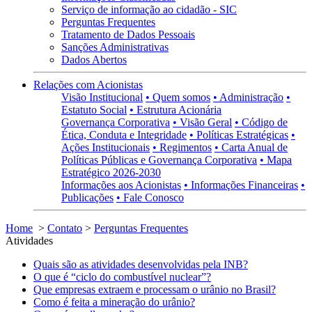
Serviço de informação ao cidadão - SIC
Perguntas Frequentes
Tratamento de Dados Pessoais
Sanções Administrativas
Dados Abertos
Relações com Acionistas
Visão Institucional
• Quem somos
• Administração
•
Estatuto Social
• Estrutura Acionária
Governança Corporativa
• Visão Geral
• Código de
Ética, Conduta e Integridade
• Políticas Estratégicas
•
Ações Institucionais
• Regimentos
• Carta Anual de
Políticas Públicas e Governança Corporativa
• Mapa
Estratégico 2026-2030
Informações aos Acionistas
• Informações Financeiras
•
Publicações
• Fale Conosco
Home
>
Contato
>
Perguntas Frequentes
Atividades
Quais são as atividades desenvolvidas pela INB?
O que é “ciclo do combustível nuclear”?
Que empresas extraem e processam o urânio no Brasil?
Como é feita a mineração do urânio?