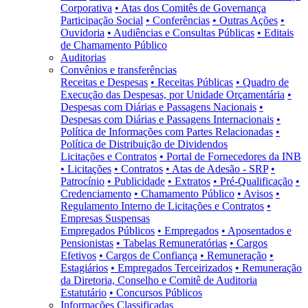
Corporativa
• Atas dos Comitês de Governança
Participação Social
• Conferências
• Outras Ações
•
Ouvidoria
• Audiências e Consultas Públicas
• Editais
de Chamamento Público
Auditorias
Convênios e transferências
Receitas e Despesas
• Receitas Públicas
• Quadro de
Execução das Despesas, por Unidade Orçamentária
•
Despesas com Diárias e Passagens Nacionais
•
Despesas com Diárias e Passagens Internacionais
•
Política de Informações com Partes Relacionadas
•
Política de Distribuição de Dividendos
Licitações e Contratos
• Portal de Fornecedores da INB
• Licitações
• Contratos
• Atas de Adesão - SRP
•
Patrocínio
• Publicidade
• Extratos
• Pré-Qualificação
•
Credenciamento
• Chamamento Público
• Avisos
•
Regulamento Interno de Licitações e Contratos
•
Empresas Suspensas
Empregados Públicos
• Empregados
• Aposentados e
Pensionistas
• Tabelas Remuneratórias
• Cargos
Efetivos
• Cargos de Confiança
• Remuneração
•
Estagiários
• Empregados Terceirizados
• Remuneração
da Diretoria, Conselho e Comitê de Auditoria
Estatutário
• Concursos Públicos
Informações Classificadas