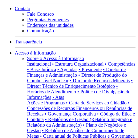
Contato
Fale Conosco
Perguntas Frequentes
Endereços das unidades
Comunicação
Transparência
Acesso à Informação
Sobre o Acesso à Informação
Institucional
• Estrutura Organizacional
• Competências
• Base Jurídica
• Agendas
• Presidente
• Diretor de
Finanças e Administração
• Diretor de Produção do
Combustível Nuclear
• Diretor de Recursos Minerais
•
Diretor Técnico de Enriquecimento Isotópico
•
Horários de Atendimento
• Política de Divulgação de
Informações
• Atas
Ações e Programas
• Carta de Serviços ao Cidadão
•
Concessões de Recursos Financeiros ou Renúncias de
Receitas
• Governança Corporativa
• Código de Ética e
Conduta
• Relatórios de Gestão (Relatório Integrado e
Relatório da Administração)
• Plano de Negócios e
Gestão
• Relatório de Análise de Cumprimento de
Metas
• Carta anual de Políticas Públicas e Governança