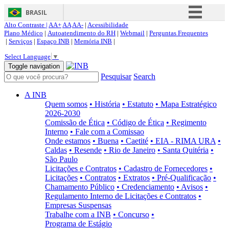
BRASIL
Alto Contraste |
AA+
AA
AA-
|
Acessibilidade
Simplifique!
Plano Médico
|
Autoatendimento do RH
|
Webmail
|
Perguntas Frequentes
|
Serviços
|
Espaço INB
|
Memória INB
|
Comunica BR
Select Language
▼
Participe
Toggle navigation
Pesquisar
Search
Acesso à informação
Legislação
A INB
Quem somos
• História
• Estatuto
• Mapa Estratégico
Canais
2026-2030
Comissão de Ética
• Código de Ética
• Regimento
Interno
• Fale com a Comissao
Onde estamos
• Buena
• Caetité
• EIA - RIMA URA
•
Caldas
• Resende
• Rio de Janeiro
• Santa Quitéria
•
São Paulo
Licitações e Contratos
• Cadastro de Fornecedores
•
Licitações
• Contratos
• Extratos
• Pré-Qualificação
•
Chamamento Público
• Credenciamento
• Avisos
•
Regulamento Interno de Licitações e Contratos
•
Empresas Suspensas
Trabalhe com a INB
• Concurso
•
Programa de Estágio