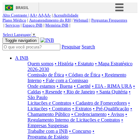
BRASIL
Alto Contraste |
AA+
AA
AA-
|
Acessibilidade
Simplifique!
Plano Médico
|
Autoatendimento do RH
|
Webmail
|
Perguntas Frequentes
|
Serviços
|
Espaço INB
|
Memória INB
|
Comunica BR
Select Language
▼
Participe
Toggle navigation
Pesquisar
Search
Acesso à informação
Legislação
A INB
Quem somos
• História
• Estatuto
• Mapa Estratégico
Canais
2026-2030
Comissão de Ética
• Código de Ética
• Regimento
Interno
• Fale com a Comissao
Onde estamos
• Buena
• Caetité
• EIA - RIMA URA
•
Caldas
• Resende
• Rio de Janeiro
• Santa Quitéria
•
São Paulo
Licitações e Contratos
• Cadastro de Fornecedores
•
Licitações
• Contratos
• Extratos
• Pré-Qualificação
•
Chamamento Público
• Credenciamento
• Avisos
•
Regulamento Interno de Licitações e Contratos
•
Empresas Suspensas
Trabalhe com a INB
• Concurso
•
Programa de Estágio