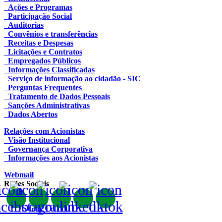
Ações e Programas
Participação Social
Auditorias
Convênios e transferências
Receitas e Despesas
Licitações e Contratos
Empregados Públicos
Informações Classificadas
Serviço de informação ao cidadão - SIC
Perguntas Frequentes
Tratamento de Dados Pessoais
Sanções Administrativas
Dados Abertos
Relações com Acionistas
Visão Institucional
Governança Corporativa
Informações aos Acionistas
Webmail
Redes Sociais