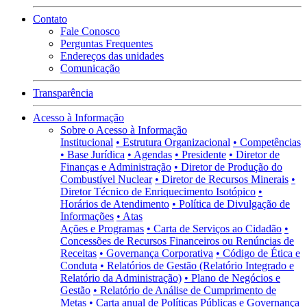
Contato
Fale Conosco
Perguntas Frequentes
Endereços das unidades
Comunicação
Transparência
Acesso à Informação
Sobre o Acesso à Informação
Institucional
• Estrutura Organizacional
• Competências
• Base Jurídica
• Agendas
• Presidente
• Diretor de
Finanças e Administração
• Diretor de Produção do
Combustível Nuclear
• Diretor de Recursos Minerais
•
Diretor Técnico de Enriquecimento Isotópico
•
Horários de Atendimento
• Política de Divulgação de
Informações
• Atas
Ações e Programas
• Carta de Serviços ao Cidadão
•
Concessões de Recursos Financeiros ou Renúncias de
Receitas
• Governança Corporativa
• Código de Ética e
Conduta
• Relatórios de Gestão (Relatório Integrado e
Relatório da Administração)
• Plano de Negócios e
Gestão
• Relatório de Análise de Cumprimento de
Metas
• Carta anual de Políticas Públicas e Governança