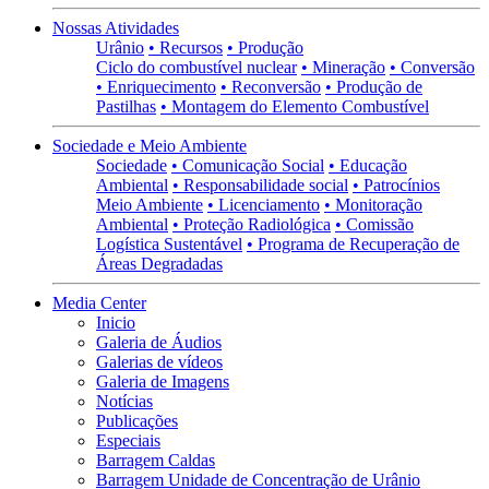
Nossas Atividades
Urânio
• Recursos
• Produção
Ciclo do combustível nuclear
• Mineração
• Conversão
• Enriquecimento
• Reconversão
• Produção de
Pastilhas
• Montagem do Elemento Combustível
Sociedade e Meio Ambiente
Sociedade
• Comunicação Social
• Educação
Ambiental
• Responsabilidade social
• Patrocínios
Meio Ambiente
• Licenciamento
• Monitoração
Ambiental
• Proteção Radiológica
• Comissão
Logística Sustentável
• Programa de Recuperação de
Áreas Degradadas
Media Center
Inicio
Galeria de Áudios
Galerias de vídeos
Galeria de Imagens
Notícias
Publicações
Especiais
Barragem Caldas
Barragem Unidade de Concentração de Urânio