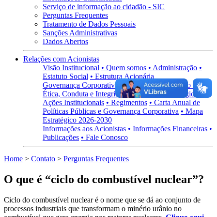
Serviço de informação ao cidadão - SIC
Perguntas Frequentes
Tratamento de Dados Pessoais
Sanções Administrativas
Dados Abertos
Relações com Acionistas
Visão Institucional
• Quem somos
• Administração
•
Estatuto Social
• Estrutura Acionária
Governança Corporativa
• Visão Geral
• Código de
Ética, Conduta e Integridade
• Políticas Estratégicas
•
Ações Institucionais
• Regimentos
• Carta Anual de
Políticas Públicas e Governança Corporativa
• Mapa
Estratégico 2026-2030
Informações aos Acionistas
• Informações Financeiras
•
Publicações
• Fale Conosco
Home
>
Contato
>
Perguntas Frequentes
O que é “ciclo do combustível nuclear”?
Ciclo do combustível nuclear é o nome que se dá ao conjunto de
processos industriais que transformam o minério urânio no