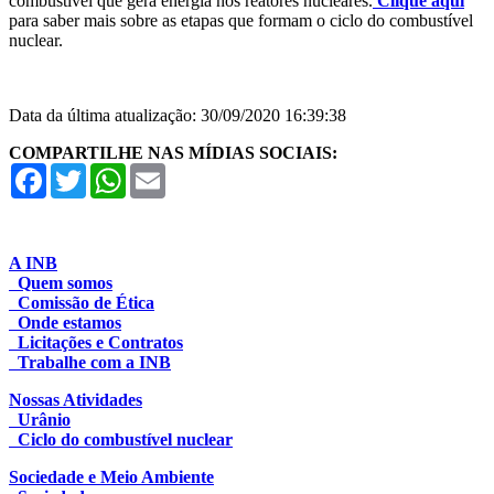
combustível que gera energia nos reatores nucleares.
Clique aqui
para saber mais sobre as etapas que formam o ciclo do combustível
nuclear.
Data da última atualização: 30/09/2020 16:39:38
COMPARTILHE NAS MÍDIAS SOCIAIS:
Facebook
Twitter
WhatsApp
Email
A INB
Quem somos
Comissão de Ética
Onde estamos
Licitações e Contratos
Trabalhe com a INB
Nossas Atividades
Urânio
Ciclo do combustível nuclear
Sociedade e Meio Ambiente