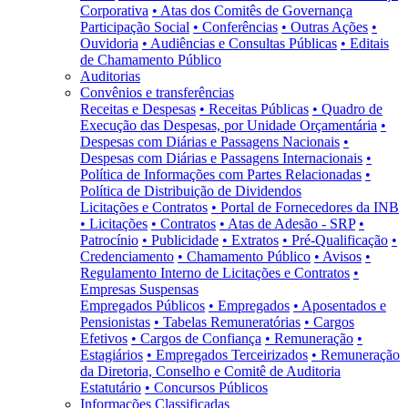
Corporativa
• Atas dos Comitês de Governança
Participação Social
• Conferências
• Outras Ações
•
Ouvidoria
• Audiências e Consultas Públicas
• Editais
de Chamamento Público
Auditorias
Convênios e transferências
Receitas e Despesas
• Receitas Públicas
• Quadro de
Execução das Despesas, por Unidade Orçamentária
•
Despesas com Diárias e Passagens Nacionais
•
Despesas com Diárias e Passagens Internacionais
•
Política de Informações com Partes Relacionadas
•
Política de Distribuição de Dividendos
Licitações e Contratos
• Portal de Fornecedores da INB
• Licitações
• Contratos
• Atas de Adesão - SRP
•
Patrocínio
• Publicidade
• Extratos
• Pré-Qualificação
•
Credenciamento
• Chamamento Público
• Avisos
•
Regulamento Interno de Licitações e Contratos
•
Empresas Suspensas
Empregados Públicos
• Empregados
• Aposentados e
Pensionistas
• Tabelas Remuneratórias
• Cargos
Efetivos
• Cargos de Confiança
• Remuneração
•
Estagiários
• Empregados Terceirizados
• Remuneração
da Diretoria, Conselho e Comitê de Auditoria
Estatutário
• Concursos Públicos
Informações Classificadas