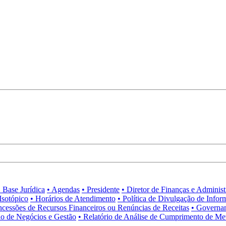
• Base Jurídica
• Agendas
• Presidente
• Diretor de Finanças e Adminis
Isotópico
• Horários de Atendimento
• Política de Divulgação de Infor
ncessões de Recursos Financeiros ou Renúncias de Receitas
• Governa
no de Negócios e Gestão
• Relatório de Análise de Cumprimento de Me