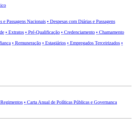
ico
s e Passagens Nacionais
• Despesas com Diárias e Passagens
ade
• Extratos
• Pré-Qualificação
• Credenciamento
• Chamamento
fiança
• Remuneração
• Estagiários
• Empregados Terceirizados
•
 Regimentos
• Carta Anual de Políticas Públicas e Governança