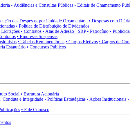
idoria
• Audiências e Consultas Públicas
• Editais de Chamamento Públ
cução das Despesas, por Unidade Orçamentária
• Despesas com Diária
cionadas
• Política de Distribuição de Dividendos
• Licitações
• Contratos
• Atas de Adesão - SRP
• Patrocínio
• Publicid
Contratos
• Empresas Suspensas
sionistas
• Tabelas Remuneratórias
• Cargos Efetivos
• Cargos de Con
ia Estatutário
• Concursos Públicos
tuto Social
• Estrutura Acionária
, Conduta e Integridade
• Políticas Estratégicas
• Ações Institucionais
•
Publicações
• Fale Conosco
mentos