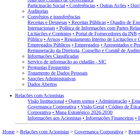
Participação Social
• Conferências
• Outras Ações
• Ouv
Auditorias
Convênios e transferências
Receitas e Despesas
• Receitas Públicas
• Quadro de Exe
Internacionais
• Política de Informações com Partes Rela
Licitações e Contratos
• Portal de Fornecedores da INB
Público
• Avisos
• Regulamento Interno de Licitações e 
Empregados Públicos
• Empregados
• Aposentados e Pen
Remuneração da Diretoria, Conselho e Comitê de Auditor
Informações Classificadas
Serviço de informação ao cidadão - SIC
Perguntas Frequentes
Tratamento de Dados Pessoais
Sanções Administrativas
Dados Abertos
Relações com Acionistas
Visão Institucional
• Quem somos
• Administração
• Esta
Governança Corporativa
• Visão Geral
• Código de Ética
Corporativa
• Mapa Estratégico 2026-2030
Informações aos Acionistas
• Informações Financeiras
• 
Home
>
Relações com Acionistas
>
Governança Corporativa
>
Regi