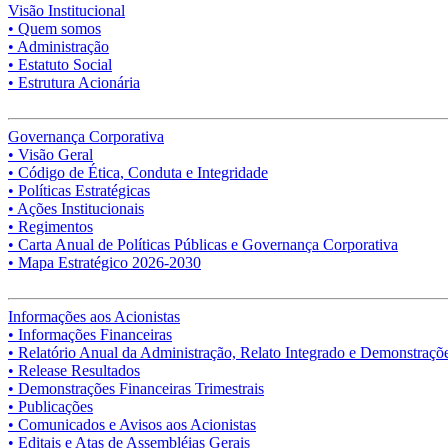
Visão Institucional
• Quem somos
• Administração
• Estatuto Social
• Estrutura Acionária
Governança Corporativa
• Visão Geral
• Código de Ética, Conduta e Integridade
• Políticas Estratégicas
• Ações Institucionais
• Regimentos
• Carta Anual de Políticas Públicas e Governança Corporativa
• Mapa Estratégico 2026-2030
Informações aos Acionistas
• Informações Financeiras
• Relatório Anual da Administração, Relato Integrado e Demonstraçõe
• Release Resultados
• Demonstrações Financeiras Trimestrais
• Publicações
• Comunicados e Avisos aos Acionistas
• Editais e Atas de Assembléias Gerais