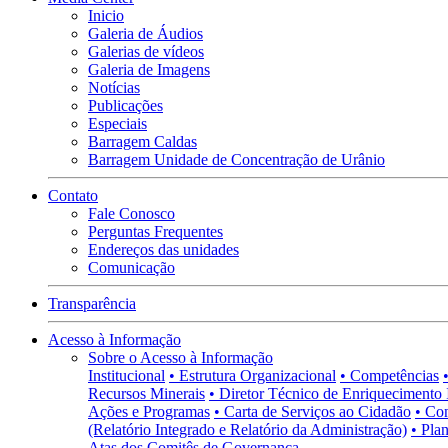
Inicio
Galeria de Áudios
Galerias de vídeos
Galeria de Imagens
Notícias
Publicações
Especiais
Barragem Caldas
Barragem Unidade de Concentração de Urânio
Contato
Fale Conosco
Perguntas Frequentes
Endereços das unidades
Comunicação
Transparência
Acesso à Informação
Sobre o Acesso à Informação
Institucional
• Estrutura Organizacional
• Competências
Recursos Minerais
• Diretor Técnico de Enriquecimento 
Ações e Programas
• Carta de Serviços ao Cidadão
• Co
(Relatório Integrado e Relatório da Administração)
• Pla
Atas dos Comitês de Governança