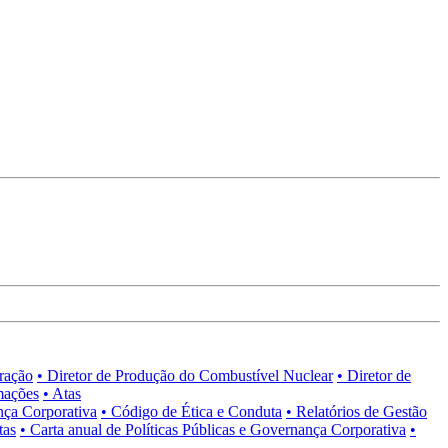
tração
• Diretor de Produção do Combustível Nuclear
• Diretor de
mações
• Atas
nça Corporativa
• Código de Ética e Conduta
• Relatórios de Gestão
tas
• Carta anual de Políticas Públicas e Governança Corporativa
•