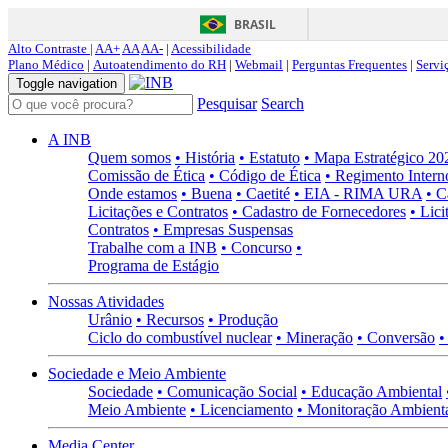
BRASIL
Alto Contraste |
AA+
AA
AA-
|
Acessibilidade
Plano Médico
|
Autoatendimento do RH
|
Webmail
|
Perguntas Frequentes
|
Servi
Toggle navigation
Pesquisar
Search
A INB
Quem somos
• História
• Estatuto
• Mapa Estratégico 2
Comissão de Ética
• Código de Ética
• Regimento Intern
Onde estamos
• Buena
• Caetité
• EIA - RIMA URA
• C
Licitações e Contratos
• Cadastro de Fornecedores
• Lici
Contratos
• Empresas Suspensas
Trabalhe com a INB
• Concurso
•
Programa de Estágio
Nossas Atividades
Urânio
• Recursos
• Produção
Ciclo do combustível nuclear
• Mineração
• Conversão
•
Sociedade e Meio Ambiente
Sociedade
• Comunicação Social
• Educação Ambiental
Meio Ambiente
• Licenciamento
• Monitoração Ambient
Media Center