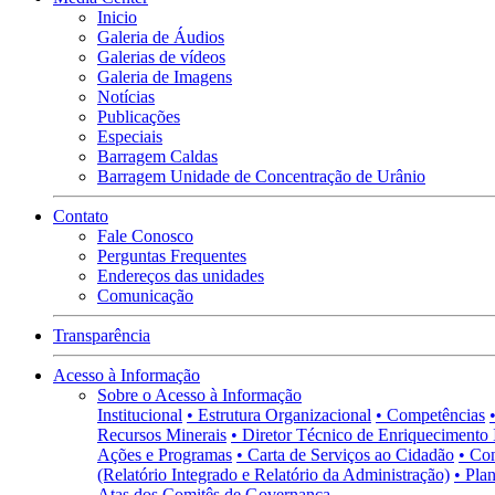
Inicio
Galeria de Áudios
Galerias de vídeos
Galeria de Imagens
Notícias
Publicações
Especiais
Barragem Caldas
Barragem Unidade de Concentração de Urânio
Contato
Fale Conosco
Perguntas Frequentes
Endereços das unidades
Comunicação
Transparência
Acesso à Informação
Sobre o Acesso à Informação
Institucional
• Estrutura Organizacional
• Competências
Recursos Minerais
• Diretor Técnico de Enriquecimento 
Ações e Programas
• Carta de Serviços ao Cidadão
• Co
(Relatório Integrado e Relatório da Administração)
• Pla
Atas dos Comitês de Governança