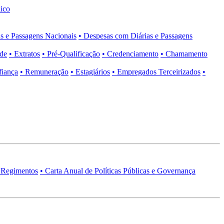
ico
s e Passagens Nacionais
• Despesas com Diárias e Passagens
ade
• Extratos
• Pré-Qualificação
• Credenciamento
• Chamamento
fiança
• Remuneração
• Estagiários
• Empregados Terceirizados
•
 Regimentos
• Carta Anual de Políticas Públicas e Governança