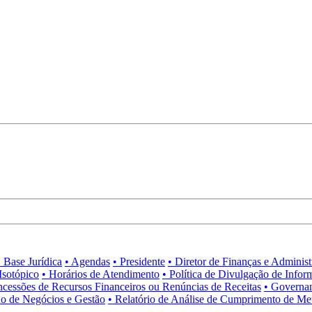
• Base Jurídica
• Agendas
• Presidente
• Diretor de Finanças e Adminis
Isotópico
• Horários de Atendimento
• Política de Divulgação de Infor
ncessões de Recursos Financeiros ou Renúncias de Receitas
• Governa
no de Negócios e Gestão
• Relatório de Análise de Cumprimento de Me