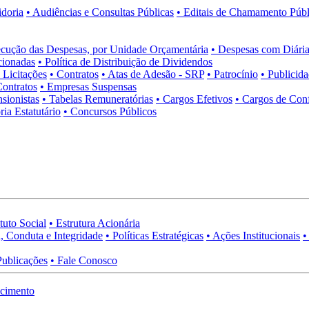
idoria
• Audiências e Consultas Públicas
• Editais de Chamamento Públ
cução das Despesas, por Unidade Orçamentária
• Despesas com Diária
cionadas
• Política de Distribuição de Dividendos
• Licitações
• Contratos
• Atas de Adesão - SRP
• Patrocínio
• Publicid
Contratos
• Empresas Suspensas
sionistas
• Tabelas Remuneratórias
• Cargos Efetivos
• Cargos de Con
ia Estatutário
• Concursos Públicos
tuto Social
• Estrutura Acionária
, Conduta e Integridade
• Políticas Estratégicas
• Ações Institucionais
•
Publicações
• Fale Conosco
cimento