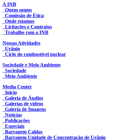
A INB
Quem somos
Comissão de Ética
Onde estamos
Licitações e Contratos
Trabalhe com a INB
Nossas Atividades
Urânio
Ciclo do combustível nuclear
Sociedade e Meio Ambiente
Sociedade
Meio Ambiente
Media Center
Inicio
Galeria de Áudios
Galerias de vídeos
Galeria de Imagens
Notícias
Publicações
Especiais
Barragem Caldas
Barragem Unidade de Concentração de Urânio