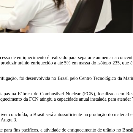
cesso de enriquecimento é realizado para separar e aumentar a concen
a produzir urânio enriquecido a até 5% em massa do isótopo 235, que é
trifugação, foi desenvolvida no Brasil pelo Centro Tecnológico da Ma
etapas na Fábrica de Combustível Nuclear (FCN), localizada em Re
iquecimento da FCN atingiu a capacidade anual instalada para atender
ver concluída, o Brasil será autossuficiente na produção do material e
 Angra 3.
te para fins pacíficos, a atividade de enriquecimento de urânio no Brasi