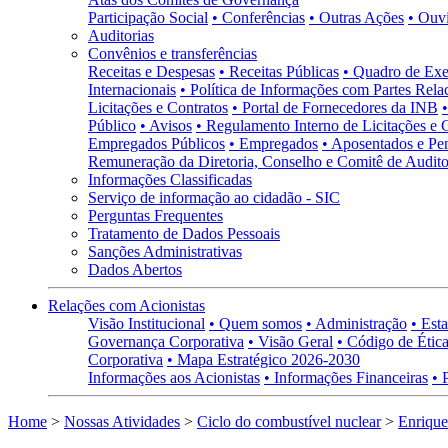
Participação Social
• Conferências
• Outras Ações
• Ouv
Auditorias
Convênios e transferências
Receitas e Despesas
• Receitas Públicas
• Quadro de Exe
Internacionais
• Política de Informações com Partes Rela
Licitações e Contratos
• Portal de Fornecedores da INB
Público
• Avisos
• Regulamento Interno de Licitações e 
Empregados Públicos
• Empregados
• Aposentados e Pen
Remuneração da Diretoria, Conselho e Comitê de Auditor
Informações Classificadas
Serviço de informação ao cidadão - SIC
Perguntas Frequentes
Tratamento de Dados Pessoais
Sanções Administrativas
Dados Abertos
Relações com Acionistas
Visão Institucional
• Quem somos
• Administração
• Esta
Governança Corporativa
• Visão Geral
• Código de Ética
Corporativa
• Mapa Estratégico 2026-2030
Informações aos Acionistas
• Informações Financeiras
• 
Home
>
Nossas Atividades
>
Ciclo do combustível nuclear
>
Enrique