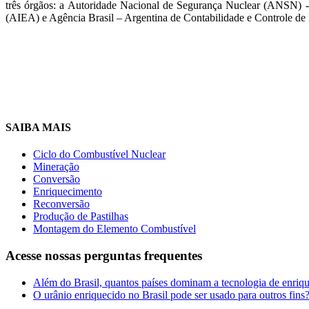
três órgãos: a Autoridade Nacional de Segurança Nuclear (ANSN) 
(AIEA) e Agência Brasil – Argentina de Contabilidade e Controle d
SAIBA MAIS
Ciclo do Combustível Nuclear
Mineração
Conversão
Enriquecimento
Reconversão
Produção de Pastilhas
Montagem do Elemento Combustível
Acesse nossas
perguntas frequentes
Além do Brasil, quantos países dominam a tecnologia de enriq
O urânio enriquecido no Brasil pode ser usado para outros fins