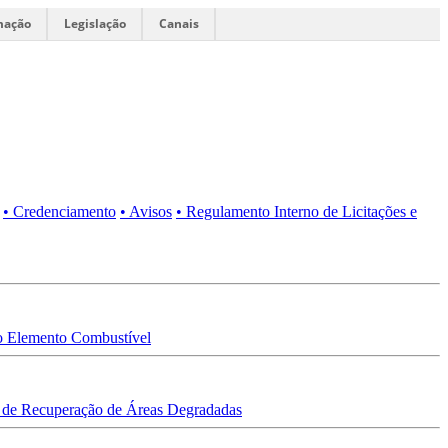
mação
Legislação
Canais
• Credenciamento
• Avisos
• Regulamento Interno de Licitações e
 Elemento Combustível
 de Recuperação de Áreas Degradadas