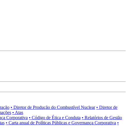
tração
• Diretor de Produção do Combustível Nuclear
• Diretor de
mações
• Atas
nça Corporativa
• Código de Ética e Conduta
• Relatórios de Gestão
tas
• Carta anual de Políticas Públicas e Governança Corporativa
•