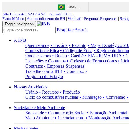
BRASIL
Alto Contraste |
AA+
AA
AA-
|
Acessibilidade
Plano Médico
|
Autoatendimento do RH
|
Webmail
|
Perguntas Frequentes
|
Servi
Toggle navigation
Pesquisar
Search
A INB
Quem somos
• História
• Estatuto
• Mapa Estratégico 2
Comissão de Ética
• Código de Ética
• Regimento Intern
Onde estamos
• Buena
• Caetité
• EIA - RIMA URA
• C
Licitações e Contratos
• Cadastro de Fornecedores
• Lici
Contratos
• Empresas Suspensas
Trabalhe com a INB
• Concurso
•
Programa de Estágio
Nossas Atividades
Urânio
• Recursos
• Produção
Ciclo do combustível nuclear
• Mineração
• Conversão
•
Sociedade e Meio Ambiente
Sociedade
• Comunicação Social
• Educação Ambiental
Meio Ambiente
• Licenciamento
• Monitoração Ambient
Media Center