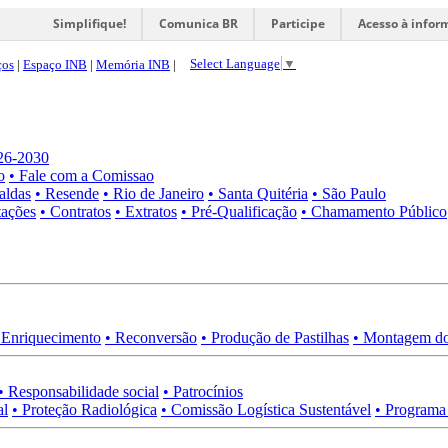
Simplifique!
Comunica BR
Participe
Acesso à infor
Select Language
▼
ços
|
Espaço INB
|
Memória INB
|
026-2030
o
• Fale com a Comissao
aldas
• Resende
• Rio de Janeiro
• Santa Quitéria
• São Paulo
tações
• Contratos
• Extratos
• Pré-Qualificação
• Chamamento Público
 Enriquecimento
• Reconversão
• Produção de Pastilhas
• Montagem do
• Responsabilidade social
• Patrocínios
al
• Proteção Radiológica
• Comissão Logística Sustentável
• Programa