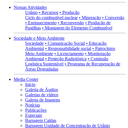
Nossas Atividades
Urânio
• Recursos
• Produção
Ciclo do combustível nuclear
• Mineração
• Conversão
• Enriquecimento
• Reconversão
• Produção de
Pastilhas
• Montagem do Elemento Combustível
Sociedade e Meio Ambiente
Sociedade
• Comunicação Social
• Educação
Ambiental
• Responsabilidade social
• Patrocínios
Meio Ambiente
• Licenciamento
• Monitoração
Ambiental
• Proteção Radiológica
• Comissão
Logística Sustentável
• Programa de Recuperação de
Áreas Degradadas
Media Center
Inicio
Galeria de Áudios
Galerias de vídeos
Galeria de Imagens
Notícias
Publicações
Especiais
Barragem Caldas
Barragem Unidade de Concentração de Urânio