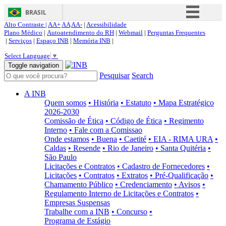
BRASIL
Alto Contraste |
AA+
AA
AA-
|
Acessibilidade
Simplifique!
Plano Médico
|
Autoatendimento do RH
|
Webmail
|
Perguntas Frequentes
|
Serviços
|
Espaço INB
|
Memória INB
|
Comunica BR
Select Language
▼
Participe
Toggle navigation
Pesquisar
Search
Acesso à informação
Legislação
A INB
Quem somos
• História
• Estatuto
• Mapa Estratégico
Canais
2026-2030
Comissão de Ética
• Código de Ética
• Regimento
Interno
• Fale com a Comissao
Onde estamos
• Buena
• Caetité
• EIA - RIMA URA
•
Caldas
• Resende
• Rio de Janeiro
• Santa Quitéria
•
São Paulo
Licitações e Contratos
• Cadastro de Fornecedores
•
Licitações
• Contratos
• Extratos
• Pré-Qualificação
•
Chamamento Público
• Credenciamento
• Avisos
•
Regulamento Interno de Licitações e Contratos
•
Empresas Suspensas
Trabalhe com a INB
• Concurso
•
Programa de Estágio