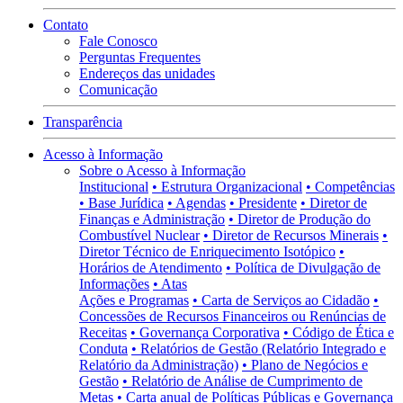
Contato
Fale Conosco
Perguntas Frequentes
Endereços das unidades
Comunicação
Transparência
Acesso à Informação
Sobre o Acesso à Informação
Institucional
• Estrutura Organizacional
• Competências
• Base Jurídica
• Agendas
• Presidente
• Diretor de
Finanças e Administração
• Diretor de Produção do
Combustível Nuclear
• Diretor de Recursos Minerais
•
Diretor Técnico de Enriquecimento Isotópico
•
Horários de Atendimento
• Política de Divulgação de
Informações
• Atas
Ações e Programas
• Carta de Serviços ao Cidadão
•
Concessões de Recursos Financeiros ou Renúncias de
Receitas
• Governança Corporativa
• Código de Ética e
Conduta
• Relatórios de Gestão (Relatório Integrado e
Relatório da Administração)
• Plano de Negócios e
Gestão
• Relatório de Análise de Cumprimento de
Metas
• Carta anual de Políticas Públicas e Governança