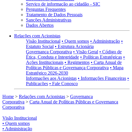
Serviço de informação ao cidadão - SIC
Perguntas Frequentes
Tratamento de Dados Pessoais
Sanções Administrativas
Dados Abertos
Relações com Acionistas
Visão Institucional
• Quem somos
• Administração
•
Estatuto Social
• Estrutura Acionária
Governança Corporativa
• Visão Geral
• Código de
Ética, Conduta e Integridade
• Políticas Estratégicas
•
Ações Institucionais
• Regimentos
• Carta Anual de
Políticas Públicas e Governança Corporativa
• Mapa
Estratégico 2026-2030
Informações aos Acionistas
• Informações Financeiras
•
Publicações
• Fale Conosco
Home
>
Relações com Acionistas
>
Governança
Corporativa
>
Carta Anual de Políticas Públicas e Governança
Corporativa
Visão Institucional
• Quem somos
• Administração