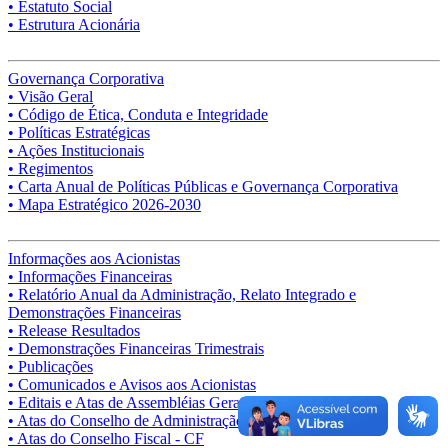
• Estatuto Social
• Estrutura Acionária
Governança Corporativa
• Visão Geral
• Código de Ética, Conduta e Integridade
• Políticas Estratégicas
• Ações Institucionais
• Regimentos
• Carta Anual de Políticas Públicas e Governança Corporativa
• Mapa Estratégico 2026-2030
Informações aos Acionistas
• Informações Financeiras
• Relatório Anual da Administração, Relato Integrado e
Demonstrações Financeiras
• Release Resultados
• Demonstrações Financeiras Trimestrais
• Publicações
• Comunicados e Avisos aos Acionistas
• Editais e Atas de Assembléias Gerais
• Atas do Conselho de Administração - CA
• Atas do Conselho Fiscal - CF