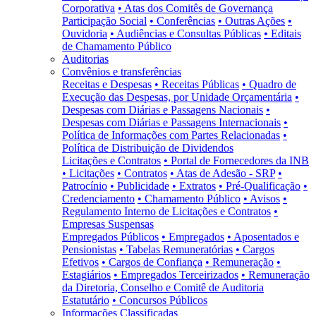
Corporativa
• Atas dos Comitês de Governança
Participação Social
• Conferências
• Outras Ações
•
Ouvidoria
• Audiências e Consultas Públicas
• Editais
de Chamamento Público
Auditorias
Convênios e transferências
Receitas e Despesas
• Receitas Públicas
• Quadro de
Execução das Despesas, por Unidade Orçamentária
•
Despesas com Diárias e Passagens Nacionais
•
Despesas com Diárias e Passagens Internacionais
•
Política de Informações com Partes Relacionadas
•
Política de Distribuição de Dividendos
Licitações e Contratos
• Portal de Fornecedores da INB
• Licitações
• Contratos
• Atas de Adesão - SRP
•
Patrocínio
• Publicidade
• Extratos
• Pré-Qualificação
•
Credenciamento
• Chamamento Público
• Avisos
•
Regulamento Interno de Licitações e Contratos
•
Empresas Suspensas
Empregados Públicos
• Empregados
• Aposentados e
Pensionistas
• Tabelas Remuneratórias
• Cargos
Efetivos
• Cargos de Confiança
• Remuneração
•
Estagiários
• Empregados Terceirizados
• Remuneração
da Diretoria, Conselho e Comitê de Auditoria
Estatutário
• Concursos Públicos
Informações Classificadas