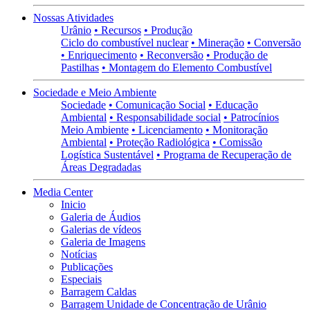
Nossas Atividades
Urânio
• Recursos
• Produção
Ciclo do combustível nuclear
• Mineração
• Conversão
• Enriquecimento
• Reconversão
• Produção de
Pastilhas
• Montagem do Elemento Combustível
Sociedade e Meio Ambiente
Sociedade
• Comunicação Social
• Educação
Ambiental
• Responsabilidade social
• Patrocínios
Meio Ambiente
• Licenciamento
• Monitoração
Ambiental
• Proteção Radiológica
• Comissão
Logística Sustentável
• Programa de Recuperação de
Áreas Degradadas
Media Center
Inicio
Galeria de Áudios
Galerias de vídeos
Galeria de Imagens
Notícias
Publicações
Especiais
Barragem Caldas
Barragem Unidade de Concentração de Urânio