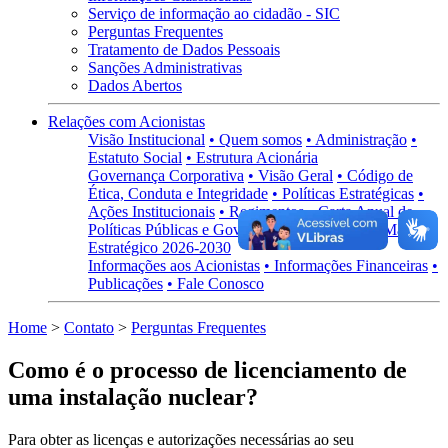
Serviço de informação ao cidadão - SIC
Perguntas Frequentes
Tratamento de Dados Pessoais
Sanções Administrativas
Dados Abertos
Relações com Acionistas
Visão Institucional
• Quem somos
• Administração
•
Estatuto Social
• Estrutura Acionária
Governança Corporativa
• Visão Geral
• Código de
Ética, Conduta e Integridade
• Políticas Estratégicas
•
Ações Institucionais
• Regimentos
• Carta Anual de
Políticas Públicas e Governança Corporativa
• Mapa
Estratégico 2026-2030
Informações aos Acionistas
• Informações Financeiras
•
Publicações
• Fale Conosco
Home
>
Contato
>
Perguntas Frequentes
Como é o processo de licenciamento de
uma instalação nuclear?
Para obter as licenças e autorizações necessárias ao seu