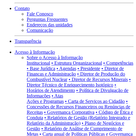
Contato
Fale Conosco
Perguntas Frequentes
Endereços das unidades
Comunicação
Transparência
Acesso à Informação
Sobre o Acesso à Informação
Institucional
• Estrutura Organizacional
• Competências
• Base Jurídica
• Agendas
• Presidente
• Diretor de
Finanças e Administração
• Diretor de Produção do
Combustível Nuclear
• Diretor de Recursos Minerais
•
Diretor Técnico de Enriquecimento Isotópico
•
Horários de Atendimento
• Política de Divulgação de
Informações
• Atas
Ações e Programas
• Carta de Serviços ao Cidadão
•
Concessões de Recursos Financeiros ou Renúncias de
Receitas
• Governança Corporativa
• Código de Ética e
Conduta
• Relatórios de Gestão (Relatório Integrado e
Relatório da Administração)
• Plano de Negócios e
Gestão
• Relatório de Análise de Cumprimento de
Metas
• Carta anual de Políticas Públicas e Governança