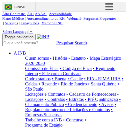
BRASIL
Alto Contraste |
AA+
AA
AA-
|
Acessibilidade
Simplifique!
Plano Médico
|
Autoatendimento do RH
|
Webmail
|
Perguntas Frequentes
|
Serviços
|
Espaço INB
|
Memória INB
|
Comunica BR
Select Language
▼
Participe
Toggle navigation
Pesquisar
Search
Acesso à informação
Legislação
A INB
Quem somos
• História
• Estatuto
• Mapa Estratégico
Canais
2026-2030
Comissão de Ética
• Código de Ética
• Regimento
Interno
• Fale com a Comissao
Onde estamos
• Buena
• Caetité
• EIA - RIMA URA
•
Caldas
• Resende
• Rio de Janeiro
• Santa Quitéria
•
São Paulo
Licitações e Contratos
• Cadastro de Fornecedores
•
Licitações
• Contratos
• Extratos
• Pré-Qualificação
•
Chamamento Público
• Credenciamento
• Avisos
•
Regulamento Interno de Licitações e Contratos
•
Empresas Suspensas
Trabalhe com a INB
• Concurso
•
Programa de Estágio