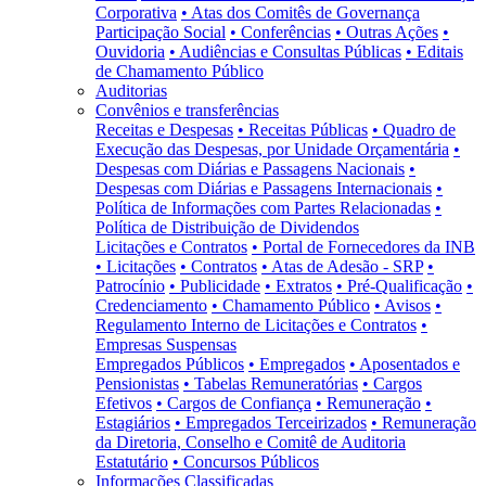
Corporativa
• Atas dos Comitês de Governança
Participação Social
• Conferências
• Outras Ações
•
Ouvidoria
• Audiências e Consultas Públicas
• Editais
de Chamamento Público
Auditorias
Convênios e transferências
Receitas e Despesas
• Receitas Públicas
• Quadro de
Execução das Despesas, por Unidade Orçamentária
•
Despesas com Diárias e Passagens Nacionais
•
Despesas com Diárias e Passagens Internacionais
•
Política de Informações com Partes Relacionadas
•
Política de Distribuição de Dividendos
Licitações e Contratos
• Portal de Fornecedores da INB
• Licitações
• Contratos
• Atas de Adesão - SRP
•
Patrocínio
• Publicidade
• Extratos
• Pré-Qualificação
•
Credenciamento
• Chamamento Público
• Avisos
•
Regulamento Interno de Licitações e Contratos
•
Empresas Suspensas
Empregados Públicos
• Empregados
• Aposentados e
Pensionistas
• Tabelas Remuneratórias
• Cargos
Efetivos
• Cargos de Confiança
• Remuneração
•
Estagiários
• Empregados Terceirizados
• Remuneração
da Diretoria, Conselho e Comitê de Auditoria
Estatutário
• Concursos Públicos
Informações Classificadas