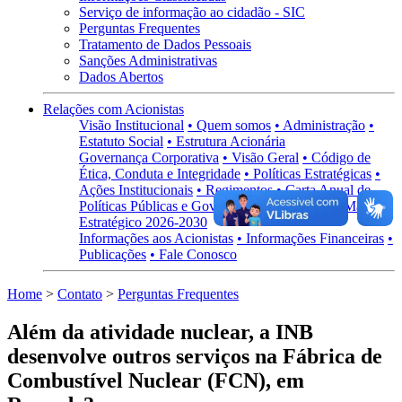
Serviço de informação ao cidadão - SIC
Perguntas Frequentes
Tratamento de Dados Pessoais
Sanções Administrativas
Dados Abertos
Relações com Acionistas
Visão Institucional
• Quem somos
• Administração
•
Estatuto Social
• Estrutura Acionária
Governança Corporativa
• Visão Geral
• Código de
Ética, Conduta e Integridade
• Políticas Estratégicas
•
Ações Institucionais
• Regimentos
• Carta Anual de
Políticas Públicas e Governança Corporativa
• Mapa
Estratégico 2026-2030
Informações aos Acionistas
• Informações Financeiras
•
Publicações
• Fale Conosco
Home
>
Contato
>
Perguntas Frequentes
Além da atividade nuclear, a INB
desenvolve outros serviços na Fábrica de
Combustível Nuclear (FCN), em