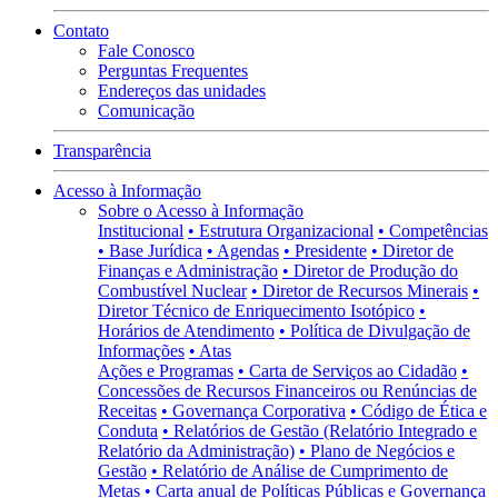
Contato
Fale Conosco
Perguntas Frequentes
Endereços das unidades
Comunicação
Transparência
Acesso à Informação
Sobre o Acesso à Informação
Institucional
• Estrutura Organizacional
• Competências
• Base Jurídica
• Agendas
• Presidente
• Diretor de
Finanças e Administração
• Diretor de Produção do
Combustível Nuclear
• Diretor de Recursos Minerais
•
Diretor Técnico de Enriquecimento Isotópico
•
Horários de Atendimento
• Política de Divulgação de
Informações
• Atas
Ações e Programas
• Carta de Serviços ao Cidadão
•
Concessões de Recursos Financeiros ou Renúncias de
Receitas
• Governança Corporativa
• Código de Ética e
Conduta
• Relatórios de Gestão (Relatório Integrado e
Relatório da Administração)
• Plano de Negócios e
Gestão
• Relatório de Análise de Cumprimento de
Metas
• Carta anual de Políticas Públicas e Governança