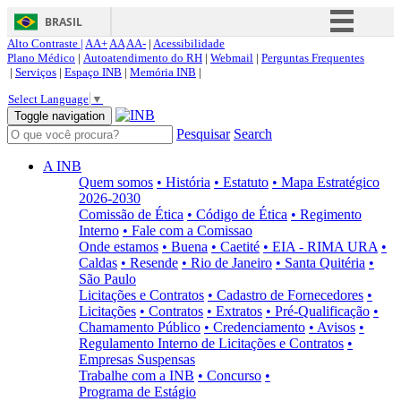
BRASIL
Alto Contraste |
AA+
AA
AA-
|
Acessibilidade
Simplifique!
Plano Médico
|
Autoatendimento do RH
|
Webmail
|
Perguntas Frequentes
|
Serviços
|
Espaço INB
|
Memória INB
|
Comunica BR
Select Language
▼
Participe
Toggle navigation
Pesquisar
Search
Acesso à informação
Legislação
A INB
Quem somos
• História
• Estatuto
• Mapa Estratégico
Canais
2026-2030
Comissão de Ética
• Código de Ética
• Regimento
Interno
• Fale com a Comissao
Onde estamos
• Buena
• Caetité
• EIA - RIMA URA
•
Caldas
• Resende
• Rio de Janeiro
• Santa Quitéria
•
São Paulo
Licitações e Contratos
• Cadastro de Fornecedores
•
Licitações
• Contratos
• Extratos
• Pré-Qualificação
•
Chamamento Público
• Credenciamento
• Avisos
•
Regulamento Interno de Licitações e Contratos
•
Empresas Suspensas
Trabalhe com a INB
• Concurso
•
Programa de Estágio