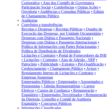
Corporativa
• Atas dos Comitês de Governança
Participação Social
• Conferências
• Outras Ações
•
Ouvidoria
• Audiências e Consultas Públicas
• Editais
de Chamamento Público
Auditorias
Convênios e transferências
Receitas e Despesas
• Receitas Públicas
• Quadro de
Execução das Despesas, por Unidade Orçamentária
•
Despesas com Diárias e Passagens Nacionais
•
Despesas com Diárias e Passagens Internacionais
•
Política de Informações com Partes Relacionadas
•
Política de Distribuição de Dividendos
Licitações e Contratos
• Portal de Fornecedores da INB
• Licitações
• Contratos
• Atas de Adesão - SRP
•
Patrocínio
• Publicidade
• Extratos
• Pré-Qualificação
•
Credenciamento
• Chamamento Público
• Avisos
•
Regulamento Interno de Licitações e Contratos
•
Empresas Suspensas
Empregados Públicos
• Empregados
• Aposentados e
Pensionistas
• Tabelas Remuneratórias
• Cargos
Efetivos
• Cargos de Confiança
• Remuneração
•
Estagiários
• Empregados Terceirizados
• Remuneração
da Diretoria, Conselho e Comitê de Auditoria
Estatutário
• Concursos Públicos
Informações Classificadas