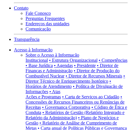
Contato
Fale Conosco
Perguntas Frequentes
Endereços das unidades
Comunicação
Transparência
Acesso à Informação
Sobre o Acesso à Informação
Institucional
• Estrutura Organizacional
• Competências
• Base Jurídica
• Agendas
• Presidente
• Diretor de
Finanças e Administração
• Diretor de Produção do
Combustível Nuclear
• Diretor de Recursos Minerais
•
Diretor Técnico de Enriquecimento Isotópico
•
Horários de Atendimento
• Política de Divulgação de
Informações
• Atas
Ações e Programas
• Carta de Serviços ao Cidadão
•
Concessões de Recursos Financeiros ou Renúncias de
Receitas
• Governança Corporativa
• Código de Ética e
Conduta
• Relatórios de Gestão (Relatório Integrado e
Relatório da Administração)
• Plano de Negócios e
Gestão
• Relatório de Análise de Cumprimento de
Metas
• Carta anual de Políticas Públicas e Governança