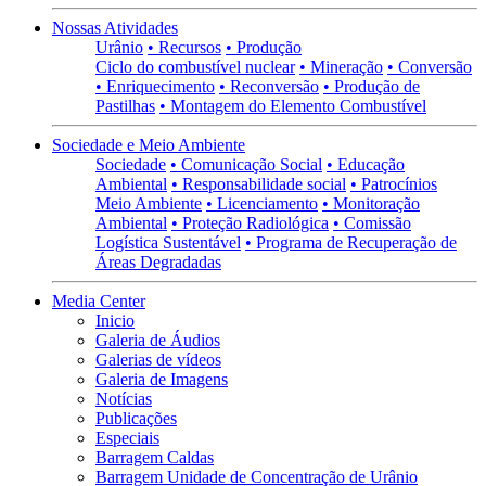
Nossas Atividades
Urânio
• Recursos
• Produção
Ciclo do combustível nuclear
• Mineração
• Conversão
• Enriquecimento
• Reconversão
• Produção de
Pastilhas
• Montagem do Elemento Combustível
Sociedade e Meio Ambiente
Sociedade
• Comunicação Social
• Educação
Ambiental
• Responsabilidade social
• Patrocínios
Meio Ambiente
• Licenciamento
• Monitoração
Ambiental
• Proteção Radiológica
• Comissão
Logística Sustentável
• Programa de Recuperação de
Áreas Degradadas
Media Center
Inicio
Galeria de Áudios
Galerias de vídeos
Galeria de Imagens
Notícias
Publicações
Especiais
Barragem Caldas
Barragem Unidade de Concentração de Urânio