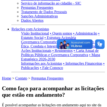
Serviço de informação ao cidadão - SIC
Perguntas Frequentes
Tratamento de Dados Pessoais
Sanções Administrativas
Dados Abertos
Relações com Acionistas
Visão Institucional
• Quem somos
• Administração
•
Estatuto Social
• Estrutura Acionária
Governança Corporativa
• Visão Geral
• Código de
Ética, Conduta e Integridade
• Políticas Estratégicas
•
Ações Institucionais
• Regimentos
• Carta Anual de
Políticas Públicas e Governança Corporativa
• Mapa
Estratégico 2026-2030
Informações aos Acionistas
• Informações Financeiras
•
Publicações
• Fale Conosco
Home
>
Contato
>
Perguntas Frequentes
Como faço para acompanhar as licitações
que estão em andamento?
É possível acompanhar as licitações em andamento aqui no site da