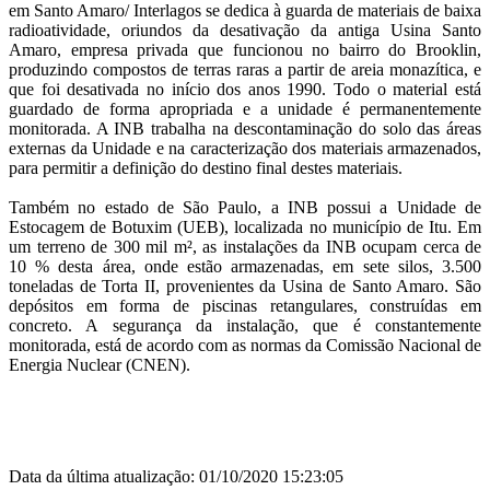
em Santo Amaro/ Interlagos
se dedica à guarda de materiais de baixa
radioatividade, oriundos da desativação da antiga Usina Santo
Amaro, empresa privada que funcionou no bairro do Brooklin,
produzindo compostos de terras raras a partir de areia monazítica, e
que foi desativada no início dos anos 1990. Todo o material está
guardado de forma apropriada e a unidade é permanentemente
monitorada. A INB trabalha na descontaminação do solo das áreas
externas da Unidade e na caracterização dos materiais armazenados,
para permitir a definição do destino final destes materiais.
Também no estado de São Paulo, a INB possui a Unidade de
Estocagem de Botuxim (UEB), localizada no município de Itu. Em
um terreno de 300 mil m², as instalações da INB ocupam cerca de
10 % desta área, onde estão armazenadas, em sete silos, 3.500
toneladas de Torta II, provenientes da Usina de Santo Amaro. S
ão
depósitos em forma de piscinas retangulares, construídas em
concreto.
A segurança da instalação, que é constantemente
monitorada, está de acordo com as normas da Comissão Nacional de
Energia Nuclear (CNEN).
Data da última atualização: 01/10/2020 15:23:05