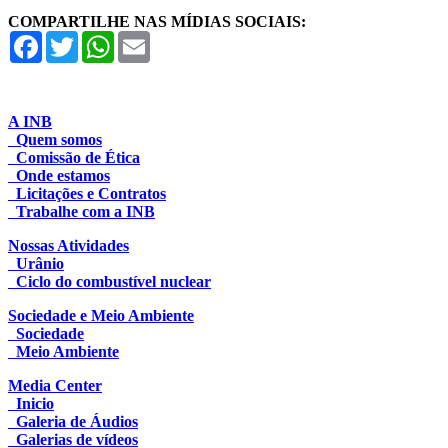
COMPARTILHE NAS MÍDIAS SOCIAIS:
Facebook
Twitter
WhatsApp
Email
A INB
Quem somos
Comissão de Ética
Onde estamos
Licitações e Contratos
Trabalhe com a INB
Nossas Atividades
Urânio
Ciclo do combustível nuclear
Sociedade e Meio Ambiente
Sociedade
Meio Ambiente
Media Center
Inicio
Galeria de Áudios
Galerias de vídeos