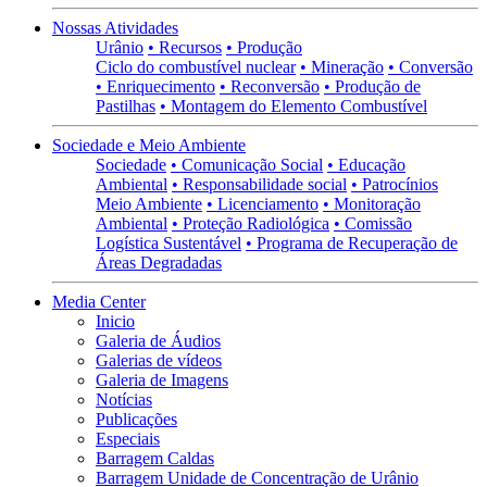
Nossas Atividades
Urânio
• Recursos
• Produção
Ciclo do combustível nuclear
• Mineração
• Conversão
• Enriquecimento
• Reconversão
• Produção de
Pastilhas
• Montagem do Elemento Combustível
Sociedade e Meio Ambiente
Sociedade
• Comunicação Social
• Educação
Ambiental
• Responsabilidade social
• Patrocínios
Meio Ambiente
• Licenciamento
• Monitoração
Ambiental
• Proteção Radiológica
• Comissão
Logística Sustentável
• Programa de Recuperação de
Áreas Degradadas
Media Center
Inicio
Galeria de Áudios
Galerias de vídeos
Galeria de Imagens
Notícias
Publicações
Especiais
Barragem Caldas
Barragem Unidade de Concentração de Urânio