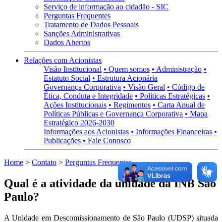
Serviço de informação ao cidadão - SIC
Perguntas Frequentes
Tratamento de Dados Pessoais
Sanções Administrativas
Dados Abertos
Relações com Acionistas
Visão Institucional
• Quem somos
• Administração
•
Estatuto Social
• Estrutura Acionária
Governança Corporativa
• Visão Geral
• Código de
Ética, Conduta e Integridade
• Políticas Estratégicas
•
Ações Institucionais
• Regimentos
• Carta Anual de
Políticas Públicas e Governança Corporativa
• Mapa
Estratégico 2026-2030
Informações aos Acionistas
• Informações Financeiras
•
Publicações
• Fale Conosco
Home
>
Contato
>
Perguntas Frequentes
Qual é a atividade da unidade da INB São
Paulo?
A Unidade em Descomissionamento de São Paulo (UDSP)
situada