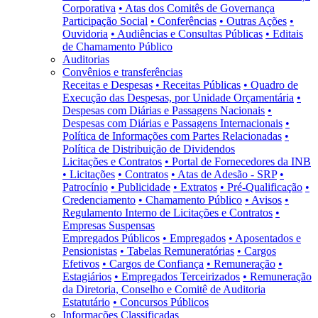
Corporativa
• Atas dos Comitês de Governança
Participação Social
• Conferências
• Outras Ações
•
Ouvidoria
• Audiências e Consultas Públicas
• Editais
de Chamamento Público
Auditorias
Convênios e transferências
Receitas e Despesas
• Receitas Públicas
• Quadro de
Execução das Despesas, por Unidade Orçamentária
•
Despesas com Diárias e Passagens Nacionais
•
Despesas com Diárias e Passagens Internacionais
•
Política de Informações com Partes Relacionadas
•
Política de Distribuição de Dividendos
Licitações e Contratos
• Portal de Fornecedores da INB
• Licitações
• Contratos
• Atas de Adesão - SRP
•
Patrocínio
• Publicidade
• Extratos
• Pré-Qualificação
•
Credenciamento
• Chamamento Público
• Avisos
•
Regulamento Interno de Licitações e Contratos
•
Empresas Suspensas
Empregados Públicos
• Empregados
• Aposentados e
Pensionistas
• Tabelas Remuneratórias
• Cargos
Efetivos
• Cargos de Confiança
• Remuneração
•
Estagiários
• Empregados Terceirizados
• Remuneração
da Diretoria, Conselho e Comitê de Auditoria
Estatutário
• Concursos Públicos
Informações Classificadas