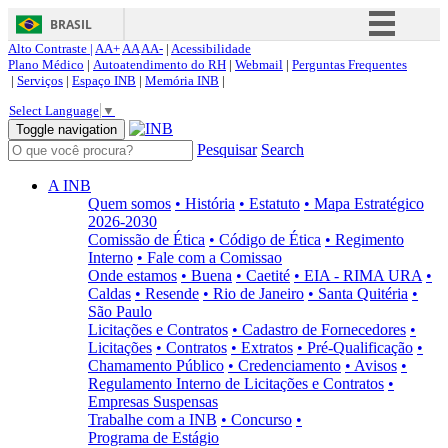
BRASIL
Alto Contraste |
AA+
AA
AA-
|
Acessibilidade
Simplifique!
Plano Médico
|
Autoatendimento do RH
|
Webmail
|
Perguntas Frequentes
|
Serviços
|
Espaço INB
|
Memória INB
|
Comunica BR
Select Language
▼
Participe
Toggle navigation
Pesquisar
Search
Acesso à informação
Legislação
A INB
Quem somos
• História
• Estatuto
• Mapa Estratégico
Canais
2026-2030
Comissão de Ética
• Código de Ética
• Regimento
Interno
• Fale com a Comissao
Onde estamos
• Buena
• Caetité
• EIA - RIMA URA
•
Caldas
• Resende
• Rio de Janeiro
• Santa Quitéria
•
São Paulo
Licitações e Contratos
• Cadastro de Fornecedores
•
Licitações
• Contratos
• Extratos
• Pré-Qualificação
•
Chamamento Público
• Credenciamento
• Avisos
•
Regulamento Interno de Licitações e Contratos
•
Empresas Suspensas
Trabalhe com a INB
• Concurso
•
Programa de Estágio