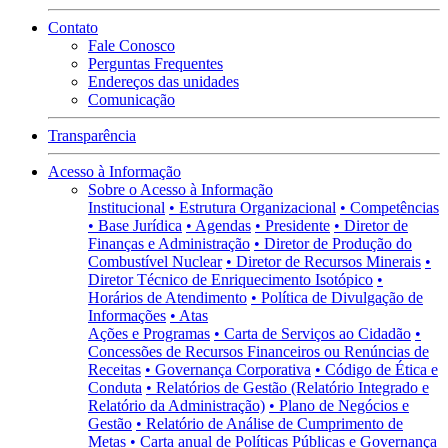
Contato
Fale Conosco
Perguntas Frequentes
Endereços das unidades
Comunicação
Transparência
Acesso à Informação
Sobre o Acesso à Informação
Institucional
• Estrutura Organizacional
• Competências
• Base Jurídica
• Agendas
• Presidente
• Diretor de
Finanças e Administração
• Diretor de Produção do
Combustível Nuclear
• Diretor de Recursos Minerais
•
Diretor Técnico de Enriquecimento Isotópico
•
Horários de Atendimento
• Política de Divulgação de
Informações
• Atas
Ações e Programas
• Carta de Serviços ao Cidadão
•
Concessões de Recursos Financeiros ou Renúncias de
Receitas
• Governança Corporativa
• Código de Ética e
Conduta
• Relatórios de Gestão (Relatório Integrado e
Relatório da Administração)
• Plano de Negócios e
Gestão
• Relatório de Análise de Cumprimento de
Metas
• Carta anual de Políticas Públicas e Governança