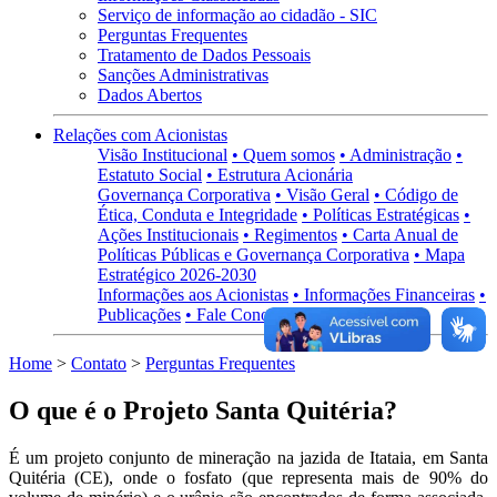
Serviço de informação ao cidadão - SIC
Perguntas Frequentes
Tratamento de Dados Pessoais
Sanções Administrativas
Dados Abertos
Relações com Acionistas
Visão Institucional
• Quem somos
• Administração
•
Estatuto Social
• Estrutura Acionária
Governança Corporativa
• Visão Geral
• Código de
Ética, Conduta e Integridade
• Políticas Estratégicas
•
Ações Institucionais
• Regimentos
• Carta Anual de
Políticas Públicas e Governança Corporativa
• Mapa
Estratégico 2026-2030
Informações aos Acionistas
• Informações Financeiras
•
Publicações
• Fale Conosco
Home
>
Contato
>
Perguntas Frequentes
O que é o Projeto Santa Quitéria?
É um projeto conjunto de mineração na jazida de Itataia, em Santa
Quitéria (CE), onde o fosfato (que representa mais de 90% do