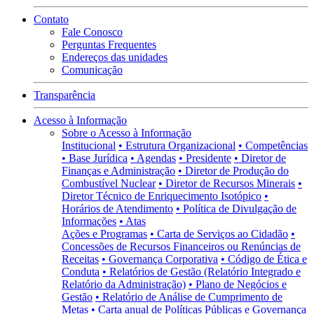
Contato
Fale Conosco
Perguntas Frequentes
Endereços das unidades
Comunicação
Transparência
Acesso à Informação
Sobre o Acesso à Informação
Institucional
• Estrutura Organizacional
• Competências
• Base Jurídica
• Agendas
• Presidente
• Diretor de
Finanças e Administração
• Diretor de Produção do
Combustível Nuclear
• Diretor de Recursos Minerais
•
Diretor Técnico de Enriquecimento Isotópico
•
Horários de Atendimento
• Política de Divulgação de
Informações
• Atas
Ações e Programas
• Carta de Serviços ao Cidadão
•
Concessões de Recursos Financeiros ou Renúncias de
Receitas
• Governança Corporativa
• Código de Ética e
Conduta
• Relatórios de Gestão (Relatório Integrado e
Relatório da Administração)
• Plano de Negócios e
Gestão
• Relatório de Análise de Cumprimento de
Metas
• Carta anual de Políticas Públicas e Governança