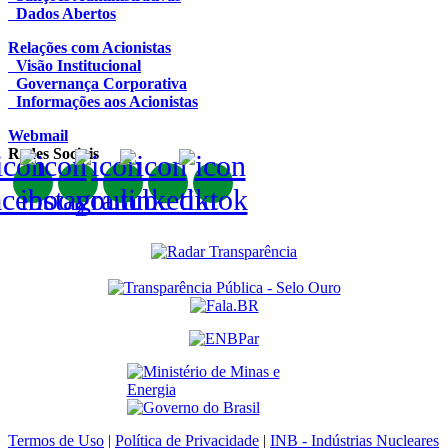
Dados Abertos
Relações com Acionistas
Visão Institucional
Governança Corporativa
Informações aos Acionistas
Webmail
Redes Sociais
Termos de Uso
|
Política de Privacidade
|
INB - Indústrias Nucleares