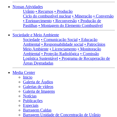
Nossas Atividades
Urânio
• Recursos
• Produção
Ciclo do combustível nuclear
• Mineração
• Conversão
• Enriquecimento
• Reconversão
• Produção de
Pastilhas
• Montagem do Elemento Combustível
Sociedade e Meio Ambiente
Sociedade
• Comunicação Social
• Educação
Ambiental
• Responsabilidade social
• Patrocínios
Meio Ambiente
• Licenciamento
• Monitoração
Ambiental
• Proteção Radiológica
• Comissão
Logística Sustentável
• Programa de Recuperação de
Áreas Degradadas
Media Center
Inicio
Galeria de Áudios
Galerias de vídeos
Galeria de Imagens
Notícias
Publicações
Especiais
Barragem Caldas
Barragem Unidade de Concentração de Urânio