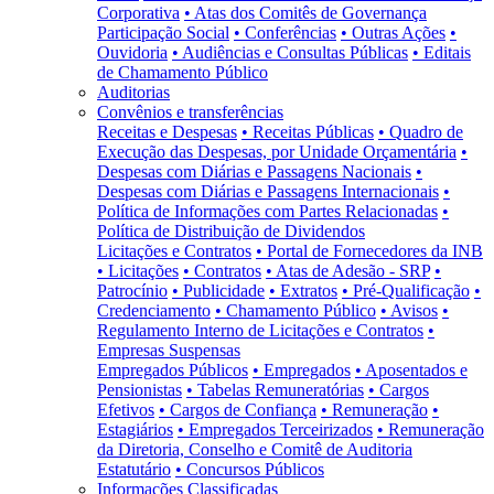
Corporativa
• Atas dos Comitês de Governança
Participação Social
• Conferências
• Outras Ações
•
Ouvidoria
• Audiências e Consultas Públicas
• Editais
de Chamamento Público
Auditorias
Convênios e transferências
Receitas e Despesas
• Receitas Públicas
• Quadro de
Execução das Despesas, por Unidade Orçamentária
•
Despesas com Diárias e Passagens Nacionais
•
Despesas com Diárias e Passagens Internacionais
•
Política de Informações com Partes Relacionadas
•
Política de Distribuição de Dividendos
Licitações e Contratos
• Portal de Fornecedores da INB
• Licitações
• Contratos
• Atas de Adesão - SRP
•
Patrocínio
• Publicidade
• Extratos
• Pré-Qualificação
•
Credenciamento
• Chamamento Público
• Avisos
•
Regulamento Interno de Licitações e Contratos
•
Empresas Suspensas
Empregados Públicos
• Empregados
• Aposentados e
Pensionistas
• Tabelas Remuneratórias
• Cargos
Efetivos
• Cargos de Confiança
• Remuneração
•
Estagiários
• Empregados Terceirizados
• Remuneração
da Diretoria, Conselho e Comitê de Auditoria
Estatutário
• Concursos Públicos
Informações Classificadas