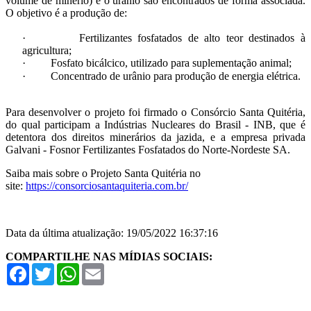
volume de minério) e o urânio são encontrados de forma associada.
O objetivo é a produção de:
·
Fertilizantes fosfatados de alto teor destinados à
agricultura;
·
Fosfato bicálcico, utilizado para suplementação animal;
·
Concentrado de urânio para produção de energia elétrica.
Para desenvolver o projeto foi firmado o Consórcio Santa Quitéria,
do qual participam a Indústrias Nucleares do Brasil - INB, que é
detentora dos direitos minerários da jazida, e a empresa privada
Galvani - Fosnor Fertilizantes Fosfatados do Norte-Nordeste SA.
Saiba mais sobre o Projeto Santa Quitéria no
site:
https://consorciosantaquiteria.com.br/
Data da última atualização: 19/05/2022 16:37:16
COMPARTILHE NAS MÍDIAS SOCIAIS:
Facebook
Twitter
WhatsApp
Email