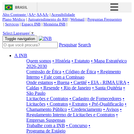
BRASIL
Alto Contraste |
AA+
AA
AA-
|
Acessibilidade
Simplifique!
Plano Médico
|
Autoatendimento do RH
|
Webmail
|
Perguntas Frequentes
|
Serviços
|
Espaço INB
|
Memória INB
|
Comunica BR
Select Language
▼
Participe
Toggle navigation
Pesquisar
Search
Acesso à informação
Legislação
A INB
Quem somos
• História
• Estatuto
• Mapa Estratégico
Canais
2026-2030
Comissão de Ética
• Código de Ética
• Regimento
Interno
• Fale com a Comissao
Onde estamos
• Buena
• Caetité
• EIA - RIMA URA
•
Caldas
• Resende
• Rio de Janeiro
• Santa Quitéria
•
São Paulo
Licitações e Contratos
• Cadastro de Fornecedores
•
Licitações
• Contratos
• Extratos
• Pré-Qualificação
•
Chamamento Público
• Credenciamento
• Avisos
•
Regulamento Interno de Licitações e Contratos
•
Empresas Suspensas
Trabalhe com a INB
• Concurso
•
Programa de Estágio