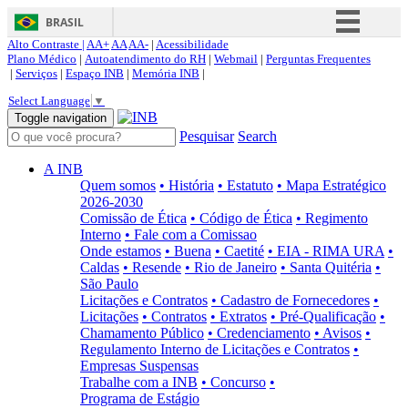
BRASIL
Alto Contraste |
AA+
AA
AA-
|
Acessibilidade
Simplifique!
Plano Médico
|
Autoatendimento do RH
|
Webmail
|
Perguntas Frequentes
|
Serviços
|
Espaço INB
|
Memória INB
|
Comunica BR
Select Language
▼
Participe
Toggle navigation
Pesquisar
Search
Acesso à informação
Legislação
A INB
Quem somos
• História
• Estatuto
• Mapa Estratégico
Canais
2026-2030
Comissão de Ética
• Código de Ética
• Regimento
Interno
• Fale com a Comissao
Onde estamos
• Buena
• Caetité
• EIA - RIMA URA
•
Caldas
• Resende
• Rio de Janeiro
• Santa Quitéria
•
São Paulo
Licitações e Contratos
• Cadastro de Fornecedores
•
Licitações
• Contratos
• Extratos
• Pré-Qualificação
•
Chamamento Público
• Credenciamento
• Avisos
•
Regulamento Interno de Licitações e Contratos
•
Empresas Suspensas
Trabalhe com a INB
• Concurso
•
Programa de Estágio