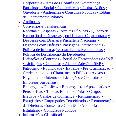
Corporativa
• Atas dos Comitês de Governança
Participação Social
• Conferências
• Outras Ações
•
Ouvidoria
• Audiências e Consultas Públicas
• Editais
de Chamamento Público
Auditorias
Convênios e transferências
Receitas e Despesas
• Receitas Públicas
• Quadro de
Execução das Despesas, por Unidade Orçamentária
•
Despesas com Diárias e Passagens Nacionais
•
Despesas com Diárias e Passagens Internacionais
•
Política de Informações com Partes Relacionadas
•
Política de Distribuição de Dividendos
Licitações e Contratos
• Portal de Fornecedores da INB
• Licitações
• Contratos
• Atas de Adesão - SRP
•
Patrocínio
• Publicidade
• Extratos
• Pré-Qualificação
•
Credenciamento
• Chamamento Público
• Avisos
•
Regulamento Interno de Licitações e Contratos
•
Empresas Suspensas
Empregados Públicos
• Empregados
• Aposentados e
Pensionistas
• Tabelas Remuneratórias
• Cargos
Efetivos
• Cargos de Confiança
• Remuneração
•
Estagiários
• Empregados Terceirizados
• Remuneração
da Diretoria, Conselho e Comitê de Auditoria
Estatutário
• Concursos Públicos
Informações Classificadas