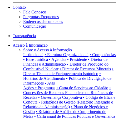
Contato
Fale Conosco
Perguntas Frequentes
Endereços das unidades
Comunicação
Transparência
Acesso à Informação
Sobre o Acesso à Informação
Institucional
• Estrutura Organizacional
• Competências
• Base Jurídica
• Agendas
• Presidente
• Diretor de
Finanças e Administração
• Diretor de Produção do
Combustível Nuclear
• Diretor de Recursos Minerais
•
Diretor Técnico de Enriquecimento Isotópico
•
Horários de Atendimento
• Política de Divulgação de
Informações
• Atas
Ações e Programas
• Carta de Serviços ao Cidadão
•
Concessões de Recursos Financeiros ou Renúncias de
Receitas
• Governança Corporativa
• Código de Ética e
Conduta
• Relatórios de Gestão (Relatório Integrado e
Relatório da Administração)
• Plano de Negócios e
Gestão
• Relatório de Análise de Cumprimento de
Metas
• Carta anual de Políticas Públicas e Governança