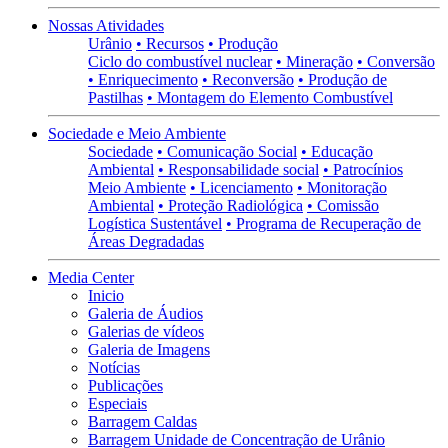
Nossas Atividades
Urânio
• Recursos
• Produção
Ciclo do combustível nuclear
• Mineração
• Conversão
• Enriquecimento
• Reconversão
• Produção de
Pastilhas
• Montagem do Elemento Combustível
Sociedade e Meio Ambiente
Sociedade
• Comunicação Social
• Educação
Ambiental
• Responsabilidade social
• Patrocínios
Meio Ambiente
• Licenciamento
• Monitoração
Ambiental
• Proteção Radiológica
• Comissão
Logística Sustentável
• Programa de Recuperação de
Áreas Degradadas
Media Center
Inicio
Galeria de Áudios
Galerias de vídeos
Galeria de Imagens
Notícias
Publicações
Especiais
Barragem Caldas
Barragem Unidade de Concentração de Urânio