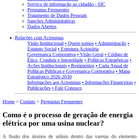
Serviço de informação ao cidadão - SIC
Perguntas Frequentes
Tratamento de Dados Pessoais
Sanções Administrativas
Dados Abertos
Relações com Acionistas
Visão Institucional
• Quem somos
• Administração
•
Estatuto Social
• Estrutura Acionária
Governança Corporativa
• Visão Geral
• Código de
Ética, Conduta e Integridade
• Políticas Estratégicas
•
Ações Institucionais
• Regimentos
• Carta Anual de
Políticas Públicas e Governança Corporativa
• Mapa
Estratégico 2026-2030
Informações aos Acionistas
• Informações Financeiras
•
Publicações
• Fale Conosco
Home
>
Contato
>
Perguntas Frequentes
Como é o processo de geração de energia
elétrica por uma usina nuclear?
A fissão dos átomos de urânio dentro das varetas do elemento