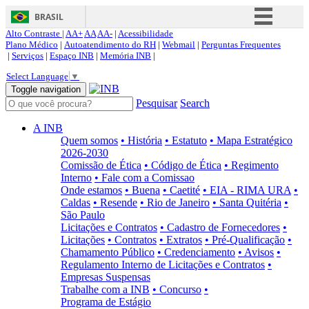
BRASIL
Alto Contraste |
AA+
AA
AA-
|
Acessibilidade
Simplifique!
Plano Médico
|
Autoatendimento do RH
|
Webmail
|
Perguntas Frequentes
|
Serviços
|
Espaço INB
|
Memória INB
|
Comunica BR
Select Language
▼
Participe
Toggle navigation
Pesquisar
Search
Acesso à informação
Legislação
A INB
Quem somos
• História
• Estatuto
• Mapa Estratégico
Canais
2026-2030
Comissão de Ética
• Código de Ética
• Regimento
Interno
• Fale com a Comissao
Onde estamos
• Buena
• Caetité
• EIA - RIMA URA
•
Caldas
• Resende
• Rio de Janeiro
• Santa Quitéria
•
São Paulo
Licitações e Contratos
• Cadastro de Fornecedores
•
Licitações
• Contratos
• Extratos
• Pré-Qualificação
•
Chamamento Público
• Credenciamento
• Avisos
•
Regulamento Interno de Licitações e Contratos
•
Empresas Suspensas
Trabalhe com a INB
• Concurso
•
Programa de Estágio