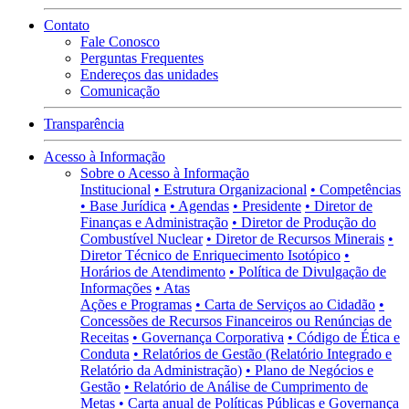
Contato
Fale Conosco
Perguntas Frequentes
Endereços das unidades
Comunicação
Transparência
Acesso à Informação
Sobre o Acesso à Informação
Institucional
• Estrutura Organizacional
• Competências
• Base Jurídica
• Agendas
• Presidente
• Diretor de
Finanças e Administração
• Diretor de Produção do
Combustível Nuclear
• Diretor de Recursos Minerais
•
Diretor Técnico de Enriquecimento Isotópico
•
Horários de Atendimento
• Política de Divulgação de
Informações
• Atas
Ações e Programas
• Carta de Serviços ao Cidadão
•
Concessões de Recursos Financeiros ou Renúncias de
Receitas
• Governança Corporativa
• Código de Ética e
Conduta
• Relatórios de Gestão (Relatório Integrado e
Relatório da Administração)
• Plano de Negócios e
Gestão
• Relatório de Análise de Cumprimento de
Metas
• Carta anual de Políticas Públicas e Governança