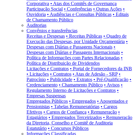
Corporativa
• Atas dos Comitês de Governança
Participação Social
• Conferências
• Outras Ações
•
Ouvidoria
• Audiências e Consultas Públicas
• Editais
de Chamamento Público
Auditorias
Convênios e transferências
Receitas e Despesas
• Receitas Públicas
• Quadro de
Execução das Despesas, por Unidade Orçamentária
•
Despesas com Diárias e Passagens Nacionais
•
Despesas com Diárias e Passagens Internacionais
•
Política de Informações com Partes Relacionadas
•
Política de Distribuição de Dividendos
Licitações e Contratos
• Portal de Fornecedores da INB
• Licitações
• Contratos
• Atas de Adesão - SRP
•
Patrocínio
• Publicidade
• Extratos
• Pré-Qualificação
•
Credenciamento
• Chamamento Público
• Avisos
•
Regulamento Interno de Licitações e Contratos
•
Empresas Suspensas
Empregados Públicos
• Empregados
• Aposentados e
Pensionistas
• Tabelas Remuneratórias
• Cargos
Efetivos
• Cargos de Confiança
• Remuneração
•
Estagiários
• Empregados Terceirizados
• Remuneração
da Diretoria, Conselho e Comitê de Auditoria
Estatutário
• Concursos Públicos
Informações Classificadas