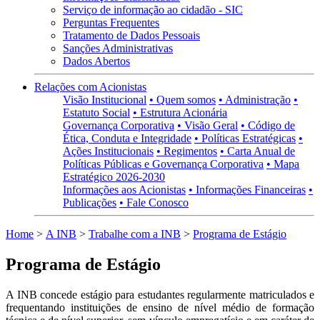
Serviço de informação ao cidadão - SIC
Perguntas Frequentes
Tratamento de Dados Pessoais
Sanções Administrativas
Dados Abertos
Relações com Acionistas
Visão Institucional
• Quem somos
• Administração
•
Estatuto Social
• Estrutura Acionária
Governança Corporativa
• Visão Geral
• Código de
Ética, Conduta e Integridade
• Políticas Estratégicas
•
Ações Institucionais
• Regimentos
• Carta Anual de
Políticas Públicas e Governança Corporativa
• Mapa
Estratégico 2026-2030
Informações aos Acionistas
• Informações Financeiras
•
Publicações
• Fale Conosco
Home
>
A INB
>
Trabalhe com a INB
>
Programa de Estágio
Programa de Estágio
A INB concede estágio para estudantes regularmente matriculados e
frequentando instituições de ensino de nível médio de formação