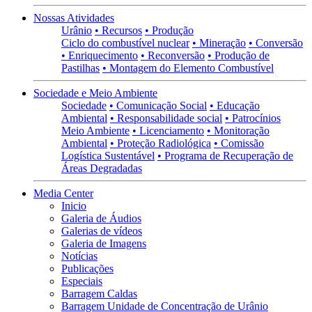
Nossas Atividades
Urânio
• Recursos
• Produção
Ciclo do combustível nuclear
• Mineração
• Conversão
• Enriquecimento
• Reconversão
• Produção de
Pastilhas
• Montagem do Elemento Combustível
Sociedade e Meio Ambiente
Sociedade
• Comunicação Social
• Educação
Ambiental
• Responsabilidade social
• Patrocínios
Meio Ambiente
• Licenciamento
• Monitoração
Ambiental
• Proteção Radiológica
• Comissão
Logística Sustentável
• Programa de Recuperação de
Áreas Degradadas
Media Center
Inicio
Galeria de Áudios
Galerias de vídeos
Galeria de Imagens
Notícias
Publicações
Especiais
Barragem Caldas
Barragem Unidade de Concentração de Urânio