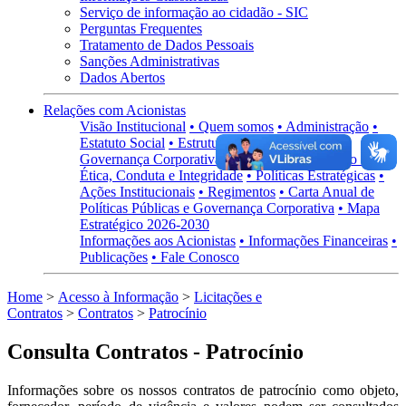
Serviço de informação ao cidadão - SIC
Perguntas Frequentes
Tratamento de Dados Pessoais
Sanções Administrativas
Dados Abertos
Relações com Acionistas
Visão Institucional
• Quem somos
• Administração
•
Estatuto Social
• Estrutura Acionária
Governança Corporativa
• Visão Geral
• Código de
Ética, Conduta e Integridade
• Políticas Estratégicas
•
Ações Institucionais
• Regimentos
• Carta Anual de
Políticas Públicas e Governança Corporativa
• Mapa
Estratégico 2026-2030
Informações aos Acionistas
• Informações Financeiras
•
Publicações
• Fale Conosco
Home
>
Acesso à Informação
>
Licitações e
Contratos
>
Contratos
>
Patrocínio
Consulta Contratos - Patrocínio
Informações sobre os nossos contratos de patrocínio como objeto,