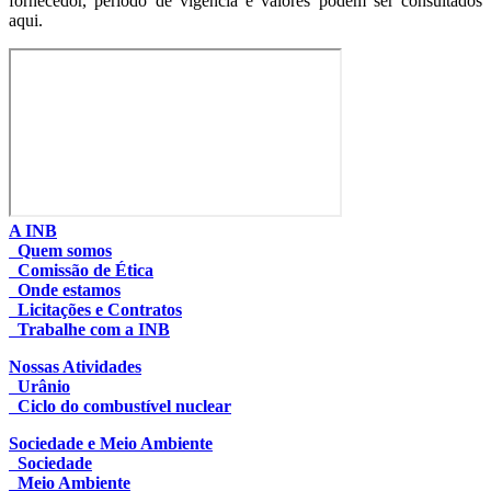
fornecedor, período de vigência e valores podem ser consultados
aqui.
A INB
Quem somos
Comissão de Ética
Onde estamos
Licitações e Contratos
Trabalhe com a INB
Nossas Atividades
Urânio
Ciclo do combustível nuclear
Sociedade e Meio Ambiente
Sociedade
Meio Ambiente