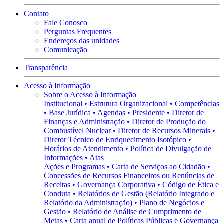
Contato
Fale Conosco
Perguntas Frequentes
Endereços das unidades
Comunicação
Transparência
Acesso à Informação
Sobre o Acesso à Informação
Institucional
• Estrutura Organizacional
• Competências
• Base Jurídica
• Agendas
• Presidente
• Diretor de
Finanças e Administração
• Diretor de Produção do
Combustível Nuclear
• Diretor de Recursos Minerais
•
Diretor Técnico de Enriquecimento Isotópico
•
Horários de Atendimento
• Política de Divulgação de
Informações
• Atas
Ações e Programas
• Carta de Serviços ao Cidadão
•
Concessões de Recursos Financeiros ou Renúncias de
Receitas
• Governança Corporativa
• Código de Ética e
Conduta
• Relatórios de Gestão (Relatório Integrado e
Relatório da Administração)
• Plano de Negócios e
Gestão
• Relatório de Análise de Cumprimento de
Metas
• Carta anual de Políticas Públicas e Governança