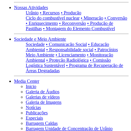
Nossas Atividades
Urânio
• Recursos
• Produção
Ciclo do combustível nuclear
• Mineração
• Conversão
• Enriquecimento
• Reconversão
• Produção de
Pastilhas
• Montagem do Elemento Combustível
Sociedade e Meio Ambiente
Sociedade
• Comunicação Social
• Educação
Ambiental
• Responsabilidade social
• Patrocínios
Meio Ambiente
• Licenciamento
• Monitoração
Ambiental
• Proteção Radiológica
• Comissão
Logística Sustentável
• Programa de Recuperação de
Áreas Degradadas
Media Center
Inicio
Galeria de Áudios
Galerias de vídeos
Galeria de Imagens
Notícias
Publicações
Especiais
Barragem Caldas
Barragem Unidade de Concentração de Urânio