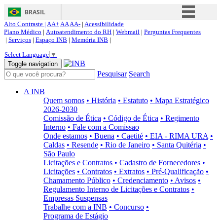
BRASIL
Alto Contraste |
AA+
AA
AA-
|
Acessibilidade
Simplifique!
Plano Médico
|
Autoatendimento do RH
|
Webmail
|
Perguntas Frequentes
|
Serviços
|
Espaço INB
|
Memória INB
|
Comunica BR
Select Language
▼
Participe
Toggle navigation
Pesquisar
Search
Acesso à informação
Legislação
A INB
Quem somos
• História
• Estatuto
• Mapa Estratégico
Canais
2026-2030
Comissão de Ética
• Código de Ética
• Regimento
Interno
• Fale com a Comissao
Onde estamos
• Buena
• Caetité
• EIA - RIMA URA
•
Caldas
• Resende
• Rio de Janeiro
• Santa Quitéria
•
São Paulo
Licitações e Contratos
• Cadastro de Fornecedores
•
Licitações
• Contratos
• Extratos
• Pré-Qualificação
•
Chamamento Público
• Credenciamento
• Avisos
•
Regulamento Interno de Licitações e Contratos
•
Empresas Suspensas
Trabalhe com a INB
• Concurso
•
Programa de Estágio