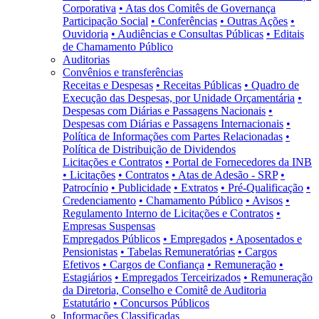
Corporativa
• Atas dos Comitês de Governança
Participação Social
• Conferências
• Outras Ações
•
Ouvidoria
• Audiências e Consultas Públicas
• Editais
de Chamamento Público
Auditorias
Convênios e transferências
Receitas e Despesas
• Receitas Públicas
• Quadro de
Execução das Despesas, por Unidade Orçamentária
•
Despesas com Diárias e Passagens Nacionais
•
Despesas com Diárias e Passagens Internacionais
•
Política de Informações com Partes Relacionadas
•
Política de Distribuição de Dividendos
Licitações e Contratos
• Portal de Fornecedores da INB
• Licitações
• Contratos
• Atas de Adesão - SRP
•
Patrocínio
• Publicidade
• Extratos
• Pré-Qualificação
•
Credenciamento
• Chamamento Público
• Avisos
•
Regulamento Interno de Licitações e Contratos
•
Empresas Suspensas
Empregados Públicos
• Empregados
• Aposentados e
Pensionistas
• Tabelas Remuneratórias
• Cargos
Efetivos
• Cargos de Confiança
• Remuneração
•
Estagiários
• Empregados Terceirizados
• Remuneração
da Diretoria, Conselho e Comitê de Auditoria
Estatutário
• Concursos Públicos
Informações Classificadas