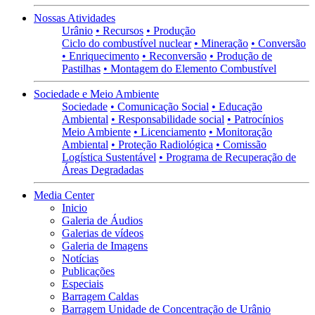
Nossas Atividades
Urânio
• Recursos
• Produção
Ciclo do combustível nuclear
• Mineração
• Conversão
• Enriquecimento
• Reconversão
• Produção de
Pastilhas
• Montagem do Elemento Combustível
Sociedade e Meio Ambiente
Sociedade
• Comunicação Social
• Educação
Ambiental
• Responsabilidade social
• Patrocínios
Meio Ambiente
• Licenciamento
• Monitoração
Ambiental
• Proteção Radiológica
• Comissão
Logística Sustentável
• Programa de Recuperação de
Áreas Degradadas
Media Center
Inicio
Galeria de Áudios
Galerias de vídeos
Galeria de Imagens
Notícias
Publicações
Especiais
Barragem Caldas
Barragem Unidade de Concentração de Urânio