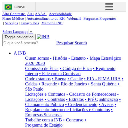
BRASIL
Alto Contraste |
AA+
AA
AA-
|
Acessibilidade
Simplifique!
Plano Médico
|
Autoatendimento do RH
|
Webmail
|
Perguntas Frequentes
|
Serviços
|
Espaço INB
|
Memória INB
|
Comunica BR
Select Language
▼
Participe
Toggle navigation
Pesquisar
Search
Acesso à informação
Legislação
A INB
Quem somos
• História
• Estatuto
• Mapa Estratégico
Canais
2026-2030
Comissão de Ética
• Código de Ética
• Regimento
Interno
• Fale com a Comissao
Onde estamos
• Buena
• Caetité
• EIA - RIMA URA
•
Caldas
• Resende
• Rio de Janeiro
• Santa Quitéria
•
São Paulo
Licitações e Contratos
• Cadastro de Fornecedores
•
Licitações
• Contratos
• Extratos
• Pré-Qualificação
•
Chamamento Público
• Credenciamento
• Avisos
•
Regulamento Interno de Licitações e Contratos
•
Empresas Suspensas
Trabalhe com a INB
• Concurso
•
Programa de Estágio