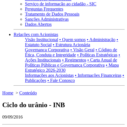
Serviço de informação ao cidadão - SIC
Perguntas Frequentes
Tratamento de Dados Pessoais
Sanções Administrativas
Dados Abertos
Relações com Acionistas
Visão Institucional
• Quem somos
• Administração
•
Estatuto Social
• Estrutura Acionária
Governança Corporativa
• Visão Geral
• Código de
Ética, Conduta e Integridade
• Políticas Estratégicas
•
Ações Institucionais
• Regimentos
• Carta Anual de
Políticas Públicas e Governança Corporativa
• Mapa
Estratégico 2026-2030
Informações aos Acionistas
• Informações Financeiras
•
Publicações
• Fale Conosco
Home
>
Conteúdo
Ciclo do urânio - INB
09/09/2016