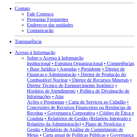
Contato
Fale Conosco
Perguntas Frequentes
Endereços das unidades
Comunicação
Transparência
Acesso à Informação
Sobre o Acesso à Informação
Institucional
• Estrutura Organizacional
• Competências
• Base Jurídica
• Agendas
• Presidente
• Diretor de
Finanças e Administração
• Diretor de Produção do
Combustível Nuclear
• Diretor de Recursos Minerais
•
Diretor Técnico de Enriquecimento Isotópico
•
Horários de Atendimento
• Política de Divulgação de
Informações
• Atas
Ações e Programas
• Carta de Serviços ao Cidadão
•
Concessões de Recursos Financeiros ou Renúncias de
Receitas
• Governança Corporativa
• Código de Ética e
Conduta
• Relatórios de Gestão (Relatório Integrado e
Relatório da Administração)
• Plano de Negócios e
Gestão
• Relatório de Análise de Cumprimento de
Metas
• Carta anual de Políticas Públicas e Governança