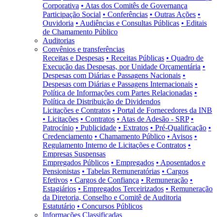
Corporativa
• Atas dos Comitês de Governança
Participação Social
• Conferências
• Outras Ações
•
Ouvidoria
• Audiências e Consultas Públicas
• Editais
de Chamamento Público
Auditorias
Convênios e transferências
Receitas e Despesas
• Receitas Públicas
• Quadro de
Execução das Despesas, por Unidade Orçamentária
•
Despesas com Diárias e Passagens Nacionais
•
Despesas com Diárias e Passagens Internacionais
•
Política de Informações com Partes Relacionadas
•
Política de Distribuição de Dividendos
Licitações e Contratos
• Portal de Fornecedores da INB
• Licitações
• Contratos
• Atas de Adesão - SRP
•
Patrocínio
• Publicidade
• Extratos
• Pré-Qualificação
•
Credenciamento
• Chamamento Público
• Avisos
•
Regulamento Interno de Licitações e Contratos
•
Empresas Suspensas
Empregados Públicos
• Empregados
• Aposentados e
Pensionistas
• Tabelas Remuneratórias
• Cargos
Efetivos
• Cargos de Confiança
• Remuneração
•
Estagiários
• Empregados Terceirizados
• Remuneração
da Diretoria, Conselho e Comitê de Auditoria
Estatutário
• Concursos Públicos
Informações Classificadas