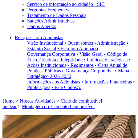
Serviço de informação ao cidadão - SIC
Perguntas Frequentes
Tratamento de Dados Pessoais
Sanções Administrativas
Dados Abertos
Relações com Acionistas
Visão Institucional
• Quem somos
• Administração
•
Estatuto Social
• Estrutura Acionária
Governança Corporativa
• Visão Geral
• Código de
Ética, Conduta e Integridade
• Políticas Estratégicas
•
Ações Institucionais
• Regimentos
• Carta Anual de
Políticas Públicas e Governança Corporativa
• Mapa
Estratégico 2026-2030
Informações aos Acionistas
• Informações Financeiras
•
Publicações
• Fale Conosco
Home
>
Nossas Atividades
>
Ciclo do combustível
nuclear
>
Montagem do Elemento Combustível