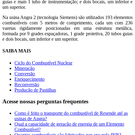
guias e mais 1 tubo de instrumentação; e dois bocais, um inferior e
um superior.
Na usina Angra 2 (tecnologia Siemens) são utilizados 193 elementos
combustíveis com 5 metros de comprimento, cada um com 236
varetas rigidamente posicionadas em uma estrutura metálica,
formada por 9 grades espaçadoras, 1 grade protetiva, 20 tubos guias
e dois bocais, um inferior e um superior.
SAIBA MAIS
Ciclo do Combustível Nuclear
Mineração
Conversão
Enriquecimento
Reconversão
Produção de Pastilhas
Acesse nossas
perguntas frequentes
Como é feito o transporte do combustível de Resende até as
usinas de Angra?
Qual a capacidade de geração de energia de um Elemento
Combustível?
Quantos combustíveis são fabricados por ano pela INB?