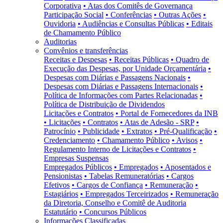
Corporativa
• Atas dos Comitês de Governança
Participação Social
• Conferências
• Outras Ações
•
Ouvidoria
• Audiências e Consultas Públicas
• Editais
de Chamamento Público
Auditorias
Convênios e transferências
Receitas e Despesas
• Receitas Públicas
• Quadro de
Execução das Despesas, por Unidade Orçamentária
•
Despesas com Diárias e Passagens Nacionais
•
Despesas com Diárias e Passagens Internacionais
•
Política de Informações com Partes Relacionadas
•
Política de Distribuição de Dividendos
Licitações e Contratos
• Portal de Fornecedores da INB
• Licitações
• Contratos
• Atas de Adesão - SRP
•
Patrocínio
• Publicidade
• Extratos
• Pré-Qualificação
•
Credenciamento
• Chamamento Público
• Avisos
•
Regulamento Interno de Licitações e Contratos
•
Empresas Suspensas
Empregados Públicos
• Empregados
• Aposentados e
Pensionistas
• Tabelas Remuneratórias
• Cargos
Efetivos
• Cargos de Confiança
• Remuneração
•
Estagiários
• Empregados Terceirizados
• Remuneração
da Diretoria, Conselho e Comitê de Auditoria
Estatutário
• Concursos Públicos
Informações Classificadas