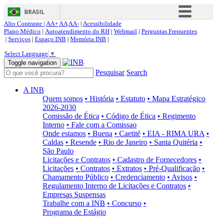
BRASIL
Alto Contraste |
AA+
AA
AA-
|
Acessibilidade
Simplifique!
Plano Médico
|
Autoatendimento do RH
|
Webmail
|
Perguntas Frequentes
|
Serviços
|
Espaço INB
|
Memória INB
|
Comunica BR
Select Language
▼
Participe
Toggle navigation
Pesquisar
Search
Acesso à informação
Legislação
A INB
Quem somos
• História
• Estatuto
• Mapa Estratégico
Canais
2026-2030
Comissão de Ética
• Código de Ética
• Regimento
Interno
• Fale com a Comissao
Onde estamos
• Buena
• Caetité
• EIA - RIMA URA
•
Caldas
• Resende
• Rio de Janeiro
• Santa Quitéria
•
São Paulo
Licitações e Contratos
• Cadastro de Fornecedores
•
Licitações
• Contratos
• Extratos
• Pré-Qualificação
•
Chamamento Público
• Credenciamento
• Avisos
•
Regulamento Interno de Licitações e Contratos
•
Empresas Suspensas
Trabalhe com a INB
• Concurso
•
Programa de Estágio