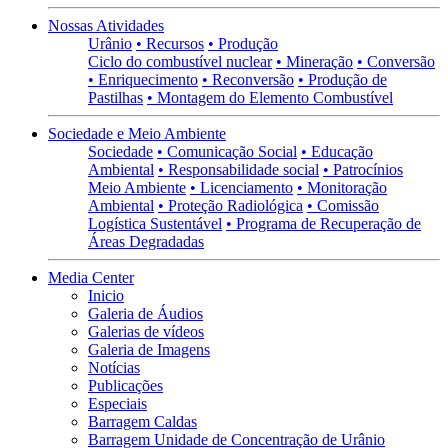
Nossas Atividades
Urânio
• Recursos
• Produção
Ciclo do combustível nuclear
• Mineração
• Conversão
• Enriquecimento
• Reconversão
• Produção de
Pastilhas
• Montagem do Elemento Combustível
Sociedade e Meio Ambiente
Sociedade
• Comunicação Social
• Educação
Ambiental
• Responsabilidade social
• Patrocínios
Meio Ambiente
• Licenciamento
• Monitoração
Ambiental
• Proteção Radiológica
• Comissão
Logística Sustentável
• Programa de Recuperação de
Áreas Degradadas
Media Center
Inicio
Galeria de Áudios
Galerias de vídeos
Galeria de Imagens
Notícias
Publicações
Especiais
Barragem Caldas
Barragem Unidade de Concentração de Urânio