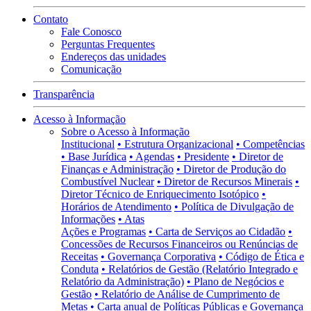
Contato
Fale Conosco
Perguntas Frequentes
Endereços das unidades
Comunicação
Transparência
Acesso à Informação
Sobre o Acesso à Informação
Institucional
• Estrutura Organizacional
• Competências
• Base Jurídica
• Agendas
• Presidente
• Diretor de
Finanças e Administração
• Diretor de Produção do
Combustível Nuclear
• Diretor de Recursos Minerais
•
Diretor Técnico de Enriquecimento Isotópico
•
Horários de Atendimento
• Política de Divulgação de
Informações
• Atas
Ações e Programas
• Carta de Serviços ao Cidadão
•
Concessões de Recursos Financeiros ou Renúncias de
Receitas
• Governança Corporativa
• Código de Ética e
Conduta
• Relatórios de Gestão (Relatório Integrado e
Relatório da Administração)
• Plano de Negócios e
Gestão
• Relatório de Análise de Cumprimento de
Metas
• Carta anual de Políticas Públicas e Governança