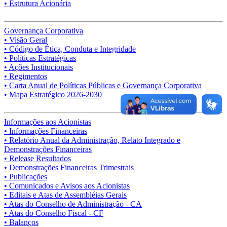
• Estrutura Acionária
Governança Corporativa
• Visão Geral
• Código de Ética, Conduta e Integridade
• Políticas Estratégicas
• Ações Institucionais
• Regimentos
• Carta Anual de Políticas Públicas e Governança Corporativa
• Mapa Estratégico 2026-2030
Informações aos Acionistas
• Informações Financeiras
• Relatório Anual da Administração, Relato Integrado e
Demonstrações Financeiras
• Release Resultados
• Demonstrações Financeiras Trimestrais
• Publicações
• Comunicados e Avisos aos Acionistas
• Editais e Atas de Assembléias Gerais
• Atas do Conselho de Administração - CA
• Atas do Conselho Fiscal - CF
• Balanços