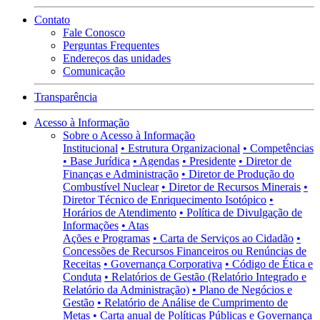
Contato
Fale Conosco
Perguntas Frequentes
Endereços das unidades
Comunicação
Transparência
Acesso à Informação
Sobre o Acesso à Informação
Institucional
• Estrutura Organizacional
• Competências
• Base Jurídica
• Agendas
• Presidente
• Diretor de
Finanças e Administração
• Diretor de Produção do
Combustível Nuclear
• Diretor de Recursos Minerais
•
Diretor Técnico de Enriquecimento Isotópico
•
Horários de Atendimento
• Política de Divulgação de
Informações
• Atas
Ações e Programas
• Carta de Serviços ao Cidadão
•
Concessões de Recursos Financeiros ou Renúncias de
Receitas
• Governança Corporativa
• Código de Ética e
Conduta
• Relatórios de Gestão (Relatório Integrado e
Relatório da Administração)
• Plano de Negócios e
Gestão
• Relatório de Análise de Cumprimento de
Metas
• Carta anual de Políticas Públicas e Governança