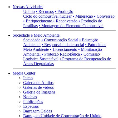
Nossas Atividades
Urânio
• Recursos
• Produção
Ciclo do combustível nuclear
• Mineração
• Conversão
• Enriquecimento
• Reconversão
• Produção de
Pastilhas
• Montagem do Elemento Combustível
Sociedade e Meio Ambiente
Sociedade
• Comunicação Social
• Educação
Ambiental
• Responsabilidade social
• Patrocínios
Meio Ambiente
• Licenciamento
• Monitoração
Ambiental
• Proteção Radiológica
• Comissão
Logística Sustentável
• Programa de Recuperação de
Áreas Degradadas
Media Center
Inicio
Galeria de Áudios
Galerias de vídeos
Galeria de Imagens
Notícias
Publicações
Especiais
Barragem Caldas
Barragem Unidade de Concentração de Urânio