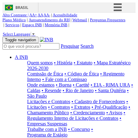
BRASIL
Alto Contraste |
AA+
AA
AA-
|
Acessibilidade
Simplifique!
Plano Médico
|
Autoatendimento do RH
|
Webmail
|
Perguntas Frequentes
|
Serviços
|
Espaço INB
|
Memória INB
|
Comunica BR
Select Language
▼
Participe
Toggle navigation
Pesquisar
Search
Acesso à informação
Legislação
A INB
Quem somos
• História
• Estatuto
• Mapa Estratégico
Canais
2026-2030
Comissão de Ética
• Código de Ética
• Regimento
Interno
• Fale com a Comissao
Onde estamos
• Buena
• Caetité
• EIA - RIMA URA
•
Caldas
• Resende
• Rio de Janeiro
• Santa Quitéria
•
São Paulo
Licitações e Contratos
• Cadastro de Fornecedores
•
Licitações
• Contratos
• Extratos
• Pré-Qualificação
•
Chamamento Público
• Credenciamento
• Avisos
•
Regulamento Interno de Licitações e Contratos
•
Empresas Suspensas
Trabalhe com a INB
• Concurso
•
Programa de Estágio