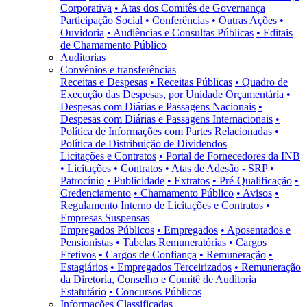
Corporativa
• Atas dos Comitês de Governança
Participação Social
• Conferências
• Outras Ações
•
Ouvidoria
• Audiências e Consultas Públicas
• Editais
de Chamamento Público
Auditorias
Convênios e transferências
Receitas e Despesas
• Receitas Públicas
• Quadro de
Execução das Despesas, por Unidade Orçamentária
•
Despesas com Diárias e Passagens Nacionais
•
Despesas com Diárias e Passagens Internacionais
•
Política de Informações com Partes Relacionadas
•
Política de Distribuição de Dividendos
Licitações e Contratos
• Portal de Fornecedores da INB
• Licitações
• Contratos
• Atas de Adesão - SRP
•
Patrocínio
• Publicidade
• Extratos
• Pré-Qualificação
•
Credenciamento
• Chamamento Público
• Avisos
•
Regulamento Interno de Licitações e Contratos
•
Empresas Suspensas
Empregados Públicos
• Empregados
• Aposentados e
Pensionistas
• Tabelas Remuneratórias
• Cargos
Efetivos
• Cargos de Confiança
• Remuneração
•
Estagiários
• Empregados Terceirizados
• Remuneração
da Diretoria, Conselho e Comitê de Auditoria
Estatutário
• Concursos Públicos
Informações Classificadas