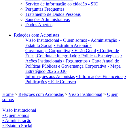
Serviço de informação ao cidadão - SIC
Perguntas Frequentes
Tratamento de Dados Pessoais
Sanções Administrativas
Dados Abertos
Relações com Acionistas
Visão Institucional
• Quem somos
• Administração
•
Estatuto Social
• Estrutura Acionária
Governança Corporativa
• Visão Geral
• Código de
Ética, Conduta e Integridade
• Políticas Estratégicas
•
Ações Institucionais
• Regimentos
• Carta Anual de
Políticas Públicas e Governança Corporativa
• Mapa
Estratégico 2026-2030
Informações aos Acionistas
• Informações Financeiras
•
Publicações
• Fale Conosco
Home
>
Relações com Acionistas
>
Visão Institucional
>
Quem
somos
Visão Institucional
• Quem somos
• Administração
• Estatuto Social