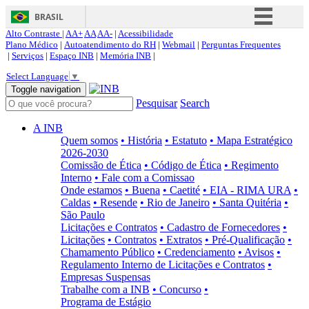
BRASIL
Alto Contraste |
AA+
AA
AA-
|
Acessibilidade
Simplifique!
Plano Médico
|
Autoatendimento do RH
|
Webmail
|
Perguntas Frequentes
|
Serviços
|
Espaço INB
|
Memória INB
|
Comunica BR
Select Language
▼
Participe
Toggle navigation
Pesquisar
Search
Acesso à informação
Legislação
A INB
Quem somos
• História
• Estatuto
• Mapa Estratégico
Canais
2026-2030
Comissão de Ética
• Código de Ética
• Regimento
Interno
• Fale com a Comissao
Onde estamos
• Buena
• Caetité
• EIA - RIMA URA
•
Caldas
• Resende
• Rio de Janeiro
• Santa Quitéria
•
São Paulo
Licitações e Contratos
• Cadastro de Fornecedores
•
Licitações
• Contratos
• Extratos
• Pré-Qualificação
•
Chamamento Público
• Credenciamento
• Avisos
•
Regulamento Interno de Licitações e Contratos
•
Empresas Suspensas
Trabalhe com a INB
• Concurso
•
Programa de Estágio