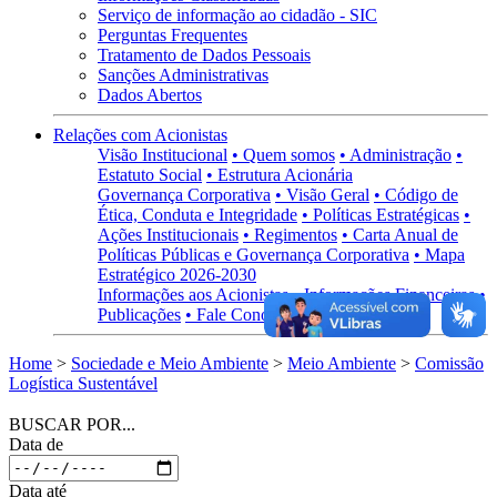
Serviço de informação ao cidadão - SIC
Perguntas Frequentes
Tratamento de Dados Pessoais
Sanções Administrativas
Dados Abertos
Relações com Acionistas
Visão Institucional
• Quem somos
• Administração
•
Estatuto Social
• Estrutura Acionária
Governança Corporativa
• Visão Geral
• Código de
Ética, Conduta e Integridade
• Políticas Estratégicas
•
Ações Institucionais
• Regimentos
• Carta Anual de
Políticas Públicas e Governança Corporativa
• Mapa
Estratégico 2026-2030
Informações aos Acionistas
• Informações Financeiras
•
Publicações
• Fale Conosco
Home
>
Sociedade e Meio Ambiente
>
Meio Ambiente
>
Comissão
Logística Sustentável
BUSCAR POR...
Data de
Data até