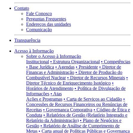
Contato
Fale Conosco
Perguntas Frequentes
Endereços das unidades
Comunicação
Transparência
Acesso à Informação
Sobre o Acesso à Informação
Institucional
• Estrutura Organizacional
• Competências
• Base Jurídica
• Agendas
• Presidente
• Diretor de
Finanças e Administração
• Diretor de Produção do
Combustível Nuclear
• Diretor de Recursos Minerais
•
Diretor Técnico de Enriquecimento Isotópico
•
Horários de Atendimento
• Política de Divulgação de
Informações
• Atas
Ações e Programas
• Carta de Serviços ao Cidadão
•
Concessões de Recursos Financeiros ou Renúncias de
Receitas
• Governança Corporativa
• Código de Ética e
Conduta
• Relatórios de Gestão (Relatório Integrado e
Relatório da Administração)
• Plano de Negócios e
Gestão
• Relatório de Análise de Cumprimento de
Metas
• Carta anual de Políticas Públicas e Governança