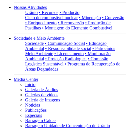
Nossas Atividades
Urânio
• Recursos
• Produção
Ciclo do combustível nuclear
• Mineração
• Conversão
• Enriquecimento
• Reconversão
• Produção de
Pastilhas
• Montagem do Elemento Combustível
Sociedade e Meio Ambiente
Sociedade
• Comunicação Social
• Educação
Ambiental
• Responsabilidade social
• Patrocínios
Meio Ambiente
• Licenciamento
• Monitoração
Ambiental
• Proteção Radiológica
• Comissão
Logística Sustentável
• Programa de Recuperação de
Áreas Degradadas
Media Center
Inicio
Galeria de Áudios
Galerias de vídeos
Galeria de Imagens
Notícias
Publicações
Especiais
Barragem Caldas
Barragem Unidade de Concentração de Urânio