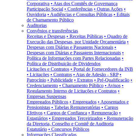
Corporativa
• Atas dos Comitês de Governança
Participação Social
• Conferências
• Outras Ações
•
Ouvidoria
• Audiências e Consultas Públicas
• Editais
de Chamamento Público
Auditorias
Convênios e transferências
Receitas e Despesas
• Receitas Públicas
• Quadro de
Execução das Despesas, por Unidade Orçamentária
•
Despesas com Diárias e Passagens Nacionais
•
Despesas com Diárias e Passagens Internacionais
•
Política de Informações com Partes Relacionadas
•
Política de Distribuição de Dividendos
Licitações e Contratos
• Portal de Fornecedores da INB
• Licitações
• Contratos
• Atas de Adesão - SRP
•
Patrocínio
• Publicidade
• Extratos
• Pré-Qualificação
•
Credenciamento
• Chamamento Público
• Avisos
•
Regulamento Interno de Licitações e Contratos
•
Empresas Suspensas
Empregados Públicos
• Empregados
• Aposentados e
Pensionistas
• Tabelas Remuneratórias
• Cargos
Efetivos
• Cargos de Confiança
• Remuneração
•
Estagiários
• Empregados Terceirizados
• Remuneração
da Diretoria, Conselho e Comitê de Auditoria
Estatutário
• Concursos Públicos
Informações Classificadas