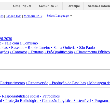
Simplifique!
Comunica BR
Participe
Acesso à infor
Select Language
▼
ços
|
Espaço INB
|
Memória INB
|
026-2030
o
• Fale com a Comissao
aldas
• Resende
• Rio de Janeiro
• Santa Quitéria
• São Paulo
tações
• Contratos
• Extratos
• Pré-Qualificação
• Chamamento Público
 Enriquecimento
• Reconversão
• Produção de Pastilhas
• Montagem do
• Responsabilidade social
• Patrocínios
al
• Proteção Radiológica
• Comissão Logística Sustentável
• Programa