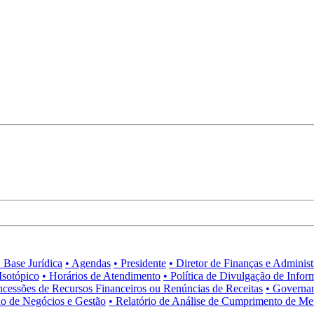
• Base Jurídica
• Agendas
• Presidente
• Diretor de Finanças e Adminis
Isotópico
• Horários de Atendimento
• Política de Divulgação de Infor
ncessões de Recursos Financeiros ou Renúncias de Receitas
• Governa
no de Negócios e Gestão
• Relatório de Análise de Cumprimento de Me