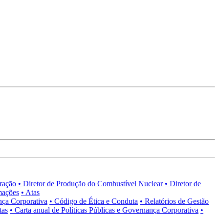
tração
• Diretor de Produção do Combustível Nuclear
• Diretor de
mações
• Atas
nça Corporativa
• Código de Ética e Conduta
• Relatórios de Gestão
tas
• Carta anual de Políticas Públicas e Governança Corporativa
•