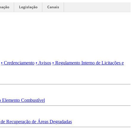
mação
Legislação
Canais
• Credenciamento
• Avisos
• Regulamento Interno de Licitações e
 Elemento Combustível
 de Recuperação de Áreas Degradadas