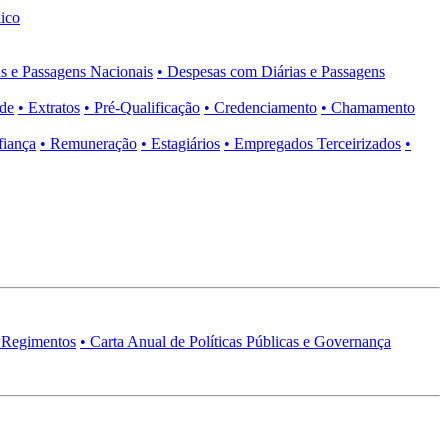
ico
s e Passagens Nacionais
• Despesas com Diárias e Passagens
ade
• Extratos
• Pré-Qualificação
• Credenciamento
• Chamamento
fiança
• Remuneração
• Estagiários
• Empregados Terceirizados
•
 Regimentos
• Carta Anual de Políticas Públicas e Governança