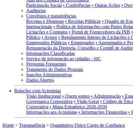
Participação Social
• Conferências
• Outras Ações
• Ouv
Auditorias
Convênios e transferências
Receitas e Despesas
• Receitas Públicas
• Quadro de Exe
Internacionais
• Política de Informações com Partes Rela
Licitações e Contratos
• Portal de Fornecedores da INB
Público
• Avisos
• Regulamento Interno de Licitações e 
Empregados Públicos
• Empregados
• Aposentados e Pen
Remuneração da Diretoria, Conselho e Comitê de Auditor
Informações Classificadas
Serviço de informação ao cidadão - SIC
Perguntas Frequentes
Tratamento de Dados Pessoais
Sanções Administrativas
Dados Abertos
Relações com Acionistas
Visão Institucional
• Quem somos
• Administração
• Esta
Governança Corporativa
• Visão Geral
• Código de Ética
Corporativa
• Mapa Estratégico 2026-2030
Informações aos Acionistas
• Informações Financeiras
• 
Home
>
Transparência
>
Quantitativo Físico Cargo de Confiança