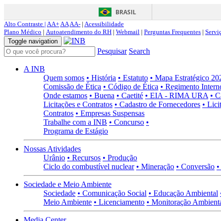
BRASIL
Alto Contraste |
AA+
AA
AA-
|
Acessibilidade
Plano Médico
|
Autoatendimento do RH
|
Webmail
|
Perguntas Frequentes
|
Servi
Toggle navigation
Pesquisar
Search
A INB
Quem somos
• História
• Estatuto
• Mapa Estratégico 2
Comissão de Ética
• Código de Ética
• Regimento Intern
Onde estamos
• Buena
• Caetité
• EIA - RIMA URA
• C
Licitações e Contratos
• Cadastro de Fornecedores
• Lici
Contratos
• Empresas Suspensas
Trabalhe com a INB
• Concurso
•
Programa de Estágio
Nossas Atividades
Urânio
• Recursos
• Produção
Ciclo do combustível nuclear
• Mineração
• Conversão
•
Sociedade e Meio Ambiente
Sociedade
• Comunicação Social
• Educação Ambiental
Meio Ambiente
• Licenciamento
• Monitoração Ambient
Media Center