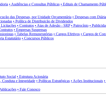
idoria
• Audiências e Consultas Públicas
• Editais de Chamamento Públ
cução das Despesas, por Unidade Orçamentária
• Despesas com Diária
cionadas
• Política de Distribuição de Dividendos
• Licitações
• Contratos
• Atas de Adesão - SRP
• Patrocínio
• Publicid
Contratos
• Empresas Suspensas
sionistas
• Tabelas Remuneratórias
• Cargos Efetivos
• Cargos de Con
ia Estatutário
• Concursos Públicos
tuto Social
• Estrutura Acionária
, Conduta e Integridade
• Políticas Estratégicas
• Ações Institucionais
•
Publicações
• Fale Conosco