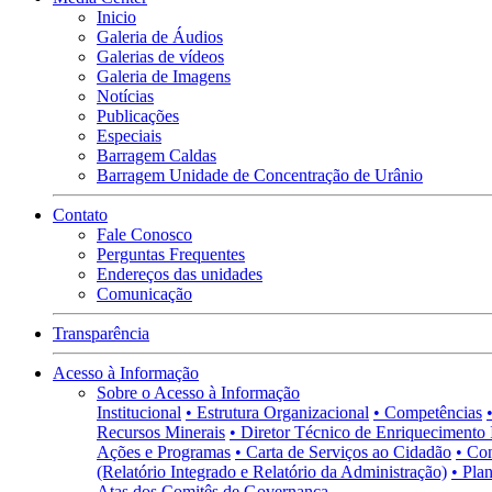
Inicio
Galeria de Áudios
Galerias de vídeos
Galeria de Imagens
Notícias
Publicações
Especiais
Barragem Caldas
Barragem Unidade de Concentração de Urânio
Contato
Fale Conosco
Perguntas Frequentes
Endereços das unidades
Comunicação
Transparência
Acesso à Informação
Sobre o Acesso à Informação
Institucional
• Estrutura Organizacional
• Competências
Recursos Minerais
• Diretor Técnico de Enriquecimento 
Ações e Programas
• Carta de Serviços ao Cidadão
• Co
(Relatório Integrado e Relatório da Administração)
• Pla
Atas dos Comitês de Governança