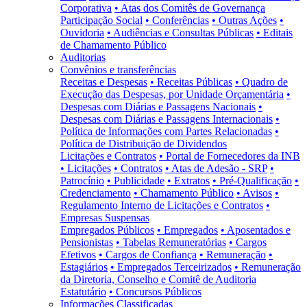
Corporativa
• Atas dos Comitês de Governança
Participação Social
• Conferências
• Outras Ações
•
Ouvidoria
• Audiências e Consultas Públicas
• Editais
de Chamamento Público
Auditorias
Convênios e transferências
Receitas e Despesas
• Receitas Públicas
• Quadro de
Execução das Despesas, por Unidade Orçamentária
•
Despesas com Diárias e Passagens Nacionais
•
Despesas com Diárias e Passagens Internacionais
•
Política de Informações com Partes Relacionadas
•
Política de Distribuição de Dividendos
Licitações e Contratos
• Portal de Fornecedores da INB
• Licitações
• Contratos
• Atas de Adesão - SRP
•
Patrocínio
• Publicidade
• Extratos
• Pré-Qualificação
•
Credenciamento
• Chamamento Público
• Avisos
•
Regulamento Interno de Licitações e Contratos
•
Empresas Suspensas
Empregados Públicos
• Empregados
• Aposentados e
Pensionistas
• Tabelas Remuneratórias
• Cargos
Efetivos
• Cargos de Confiança
• Remuneração
•
Estagiários
• Empregados Terceirizados
• Remuneração
da Diretoria, Conselho e Comitê de Auditoria
Estatutário
• Concursos Públicos
Informações Classificadas