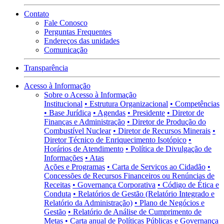
Contato
Fale Conosco
Perguntas Frequentes
Endereços das unidades
Comunicação
Transparência
Acesso à Informação
Sobre o Acesso à Informação
Institucional
• Estrutura Organizacional
• Competências
• Base Jurídica
• Agendas
• Presidente
• Diretor de
Finanças e Administração
• Diretor de Produção do
Combustível Nuclear
• Diretor de Recursos Minerais
•
Diretor Técnico de Enriquecimento Isotópico
•
Horários de Atendimento
• Política de Divulgação de
Informações
• Atas
Ações e Programas
• Carta de Serviços ao Cidadão
•
Concessões de Recursos Financeiros ou Renúncias de
Receitas
• Governança Corporativa
• Código de Ética e
Conduta
• Relatórios de Gestão (Relatório Integrado e
Relatório da Administração)
• Plano de Negócios e
Gestão
• Relatório de Análise de Cumprimento de
Metas
• Carta anual de Políticas Públicas e Governança