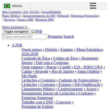
BRASIL
Alto Contraste |
AA+
AA
AA-
|
Acessibilidade
Simplifique!
Plano Médico
|
Autoatendimento do RH
|
Webmail
|
Perguntas Frequentes
|
Serviços
|
Espaço INB
|
Memória INB
|
Comunica BR
Select Language
▼
Participe
Toggle navigation
Pesquisar
Search
Acesso à informação
Legislação
A INB
Quem somos
• História
• Estatuto
• Mapa Estratégico
Canais
2026-2030
Comissão de Ética
• Código de Ética
• Regimento
Interno
• Fale com a Comissao
Onde estamos
• Buena
• Caetité
• EIA - RIMA URA
•
Caldas
• Resende
• Rio de Janeiro
• Santa Quitéria
•
São Paulo
Licitações e Contratos
• Cadastro de Fornecedores
•
Licitações
• Contratos
• Extratos
• Pré-Qualificação
•
Chamamento Público
• Credenciamento
• Avisos
•
Regulamento Interno de Licitações e Contratos
•
Empresas Suspensas
Trabalhe com a INB
• Concurso
•
Programa de Estágio