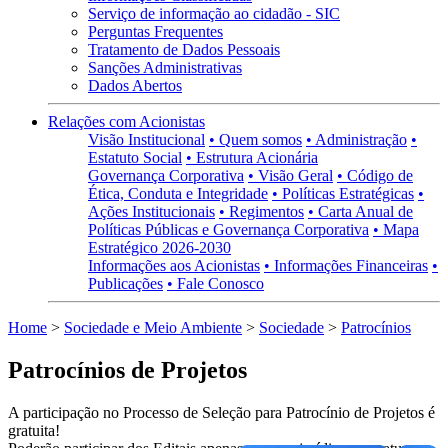
Serviço de informação ao cidadão - SIC
Perguntas Frequentes
Tratamento de Dados Pessoais
Sanções Administrativas
Dados Abertos
Relações com Acionistas
Visão Institucional
• Quem somos
• Administração
•
Estatuto Social
• Estrutura Acionária
Governança Corporativa
• Visão Geral
• Código de
Ética, Conduta e Integridade
• Políticas Estratégicas
•
Ações Institucionais
• Regimentos
• Carta Anual de
Políticas Públicas e Governança Corporativa
• Mapa
Estratégico 2026-2030
Informações aos Acionistas
• Informações Financeiras
•
Publicações
• Fale Conosco
Home
>
Sociedade e Meio Ambiente
>
Sociedade
>
Patrocínios
Patrocínios de Projetos
A participação no Processo de Seleção para Patrocínio de Projetos é
gratuita!