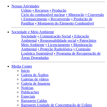
Nossas Atividades
Urânio
• Recursos
• Produção
Ciclo do combustível nuclear
• Mineração
• Conversão
• Enriquecimento
• Reconversão
• Produção de
Pastilhas
• Montagem do Elemento Combustível
Sociedade e Meio Ambiente
Sociedade
• Comunicação Social
• Educação
Ambiental
• Responsabilidade social
• Patrocínios
Meio Ambiente
• Licenciamento
• Monitoração
Ambiental
• Proteção Radiológica
• Comissão
Logística Sustentável
• Programa de Recuperação de
Áreas Degradadas
Media Center
Inicio
Galeria de Áudios
Galerias de vídeos
Galeria de Imagens
Notícias
Publicações
Especiais
Barragem Caldas
Barragem Unidade de Concentração de Urânio